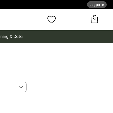
Logga in
omför sökning
Mina favoriter
ming & Data