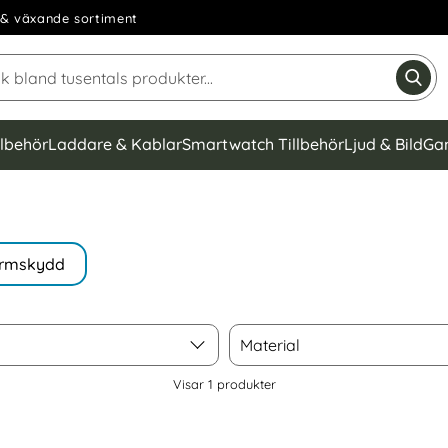
& växande sortiment
Sök på Narse Group AB
Gen
llbehör
Laddare & Kablar
Smartwatch Tillbehör
Ljud & Bild
Ga
rmskydd
Material
Material
Visar
1
produkter
Plus 7T Skal Kortfack Svart som favorit