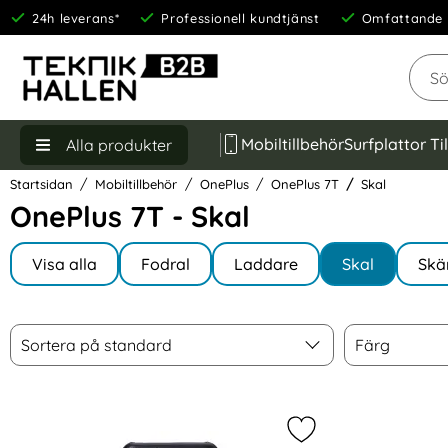
24h leverans*
Professionell kundtjänst
Omfattande 
Sök
Mobiltillbehör
Surfplattor Ti
Alla produkter
Startsidan
Mobiltillbehör
OnePlus
OnePlus 7T
Skal
OnePlus 7T - Skal
Underkategorier
Hoppa
till
Visa alla
Fodral
Laddare
Skal
Skä
I OnePlus 7T
produkter
Filtrera & sortera
Sortera
Färg
Hoppa
Sortera på standard
Färg
över
filtersektionen
produktlista
Markera oNSALA One