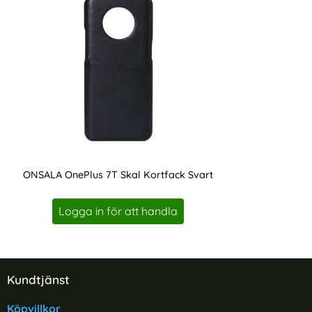
ONSALA OnePlus 7T Skal Kortfack Svart
Art. nr 207404
Logga in för att handla
Sidfot Blandad info och länkar
Kundtjänst
Köpvillkor