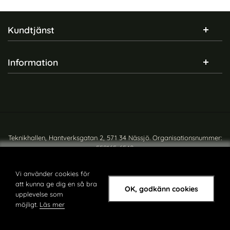
Sidfot Blandad info och länkar
Kundtjänst
Information
Teknikhallen, Hantverksgatan 2, 571 34 Nässjö. Organisationsnummer:
559165-6540
Copyright © teknikhallen.se
Vi använder cookies för
att kunna ge dig en så bra
OK, godkänn cookies
upplevelse som
möjligt.
Läs mer