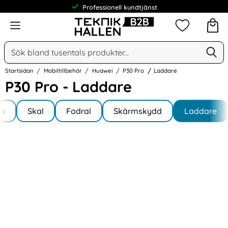
Professionell kundtjänst
Meny
Mina favorit
Sök
Ge
Sök på Narse Group AB
Startsidan
Mobiltillbehör
Huawei
P30 Pro
Laddare
P30 Pro - Laddare
Underkategorier
Hoppa
la
till
Skal
Fodral
Skärmskydd
Laddare
ro
produkter