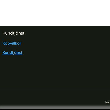
Sidfot Blandad info och länkar
Kundtjänst
Köpvillkor
Kundtjänst
Tek