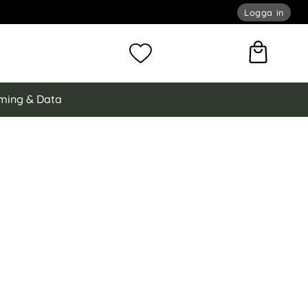
Logga in
omför sökning
Mina favoriter
ming & Data