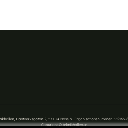
nikhallen, Hantverksgatan 2, 571 34 Nässjö. Organisationsnummer: 559165-
Copyright © teknikhallen.se