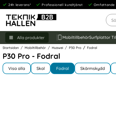
24h leverans*
Professionell kundtjänst
Omfattande 
Sök
Mobiltillbehör
Surfplattor Ti
Alla produkter
Startsidan
Mobiltillbehör
Huawei
P30 Pro
Fodral
P30 Pro - Fodral
Underkategorier
Hoppa
till
Visa alla
Skal
Fodral
Skärmskydd
I P30 Pro
produkter