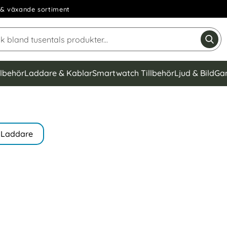
& växande sortiment
Sök på Narse Group AB
Gen
llbehör
Laddare & Kablar
Smartwatch Tillbehör
Ljud & Bild
Ga
Laddare