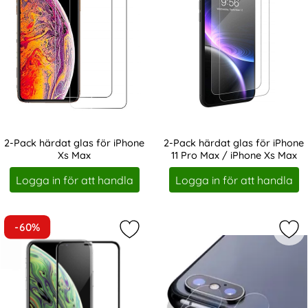
2-Pack härdat glas för iPhone
2-Pack härdat glas för iPhone
Xs Max
11 Pro Max / iPhone Xs Max
Art. nr 1098
Art. nr 1103
Logga in för att handla
Logga in för att handla
-60%
Markera iPhone Xs Max - Härdat Gla
Mar