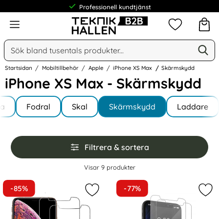
Professionell kundtjänst
Meny
Mina favorit
Sök
Ge
Sök på Narse Group AB
Startsidan
Mobiltillbehör
Apple
iPhone XS Max
Skärmskydd
iPhone XS Max - Skärmskydd
Underkategorier
Hoppa
la
till
Fodral
Skal
Skärmskydd
Laddare
e XS Max
produkter
Hoppa
Filtrera & sortera
över
filtersektionen
Filtrera & sortera
Visar
9
produkter
produktlista
-85%
-77%
Markera 2-Pack härdat glas för iP
Mar