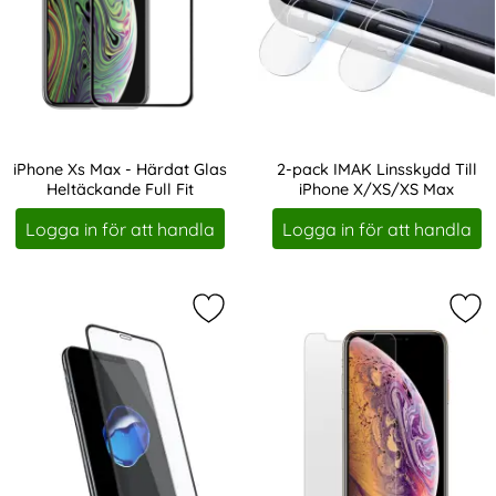
iPhone Xs Max - Härdat Glas
2-pack IMAK Linsskydd Till
Heltäckande Full Fit
iPhone X/XS/XS Max
Art. nr 8368
Art. nr 11049
Logga in för att handla
Logga in för att handla
Markera holdit iPhone 11 Pro Max
Mar