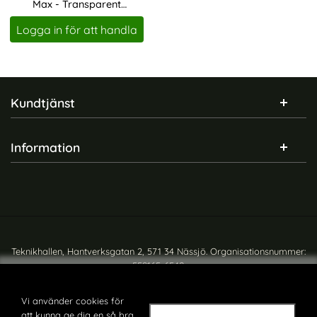
Max - Transparent
Art. nr 19181
Skärmskydd
Logga in för att handla
Sidfot Blandad info och länkar
Kundtjänst
Information
Teknikhallen, Hantverksgatan 2, 571 34 Nässjö. Organisationsnummer:
559165-6540
Copyright © teknikhallen.se
Vi använder cookies för
att kunna ge dig en så bra