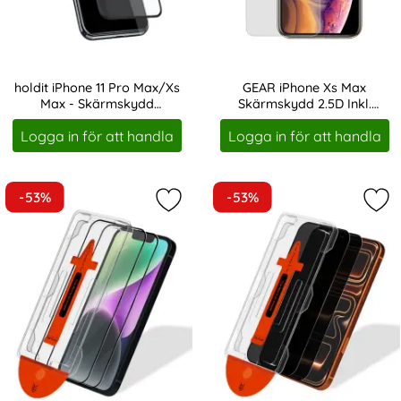
holdit iPhone 11 Pro Max/Xs
GEAR iPhone Xs Max
Max - Skärmskydd
Skärmskydd 2.5D Inkl.
Art. nr 19182
Art. nr 208334
Heltäckande Svart Ram
Monteringsram
Logga in för att handla
Logga in för att handla
-53%
-53%
Markera [2-PACK] iPhone 11 Pro M
Mar