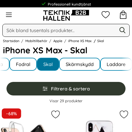
Meny
Mina favorit
Sök
Ge
Sök på Narse Group AB
Startsidan
Mobiltillbehör
Apple
iPhone XS Max
Skal
iPhone XS Max - Skal
Underkategorier
Hoppa
la
till
Fodral
Skal
Skärmskydd
Laddare
e XS Max
produkter
Hoppa
Filtrera & sortera
över
filtersektionen
Filtrera & sortera
Visar
29
produkter
produktlista
-68%
Markera iPhone Xs Max - Transpare
Mar