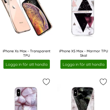
iPhone Xs Max - Transparent
iPhone XS Max - Marmor TPU
TPU
Skal
Art. nr 1446
Art. nr 3575
Logga in för att handla
Logga in för att handla
Markera iPhone XS Max - Marmor T
Mar