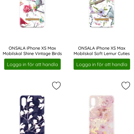
ONSALA iPhone XS Max
ONSALA iPhone XS Max
Mobilskal Shine Vintage Birds
Mobilskal Soft Lemur Cuties
Art. nr 207636
Art. nr 207640
Logga in för att handla
Logga in för att handla
Markera oNSALA iPhone XS Max Mob
Mar