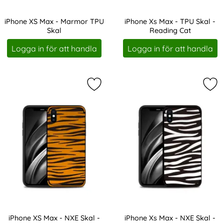
iPhone XS Max - Marmor TPU
iPhone Xs Max - TPU Skal -
Skal
Reading Cat
Art. nr 3588
Art. nr 4325
Logga in för att handla
Logga in för att handla
Markera iPhone XS Max - NXE Skal -
Mar
iPhone XS Max - NXE Skal -
iPhone Xs Max - NXE Skal -