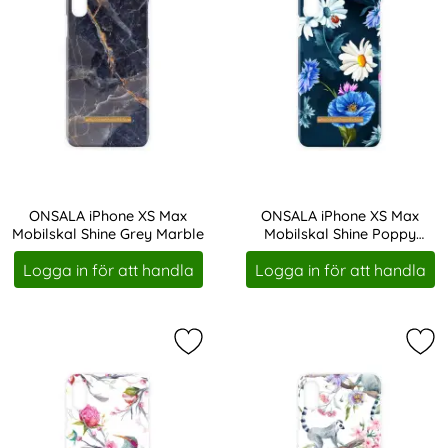
ONSALA iPhone XS Max
ONSALA iPhone XS Max
Mobilskal Shine Grey Marble
Mobilskal Shine Poppy
Art. nr 207626
Art. nr 207631
Chamomile
Logga in för att handla
Logga in för att handla
Markera oNSALA iPhone XS Max Mobi
Mar