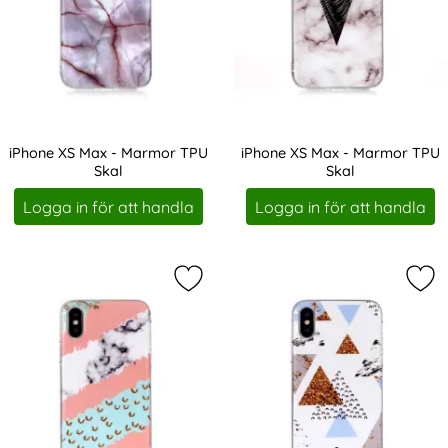
iPhone XS Max - Marmor TPU
iPhone XS Max - Marmor TPU
Skal
Skal
Art. nr 3576
Art. nr 3581
Logga in för att handla
Logga in för att handla
Markera iPhone XS Max - Marmor T
Mar