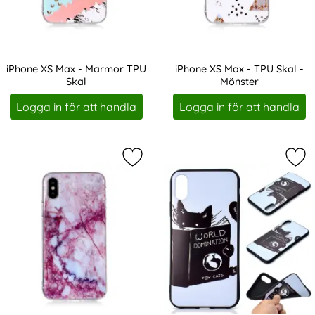
iPhone XS Max - Marmor TPU
iPhone XS Max - TPU Skal -
Skal
Mönster
Art. nr 3585
Art. nr 3586
Logga in för att handla
Logga in för att handla
Markera iPhone XS Max - Marmor T
Mar