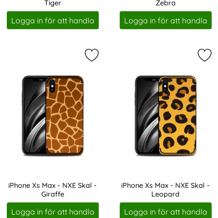
Tiger
Zebra
Art. nr 4508
Art. nr 4509
Logga in för att handla
Logga in för att handla
Markera iPhone Xs Max - NXE Skal -
Mar
iPhone Xs Max - NXE Skal -
iPhone Xs Max - NXE Skal -
Giraffe
Leopard
Art. nr 4510
Art. nr 4511
Logga in för att handla
Logga in för att handla