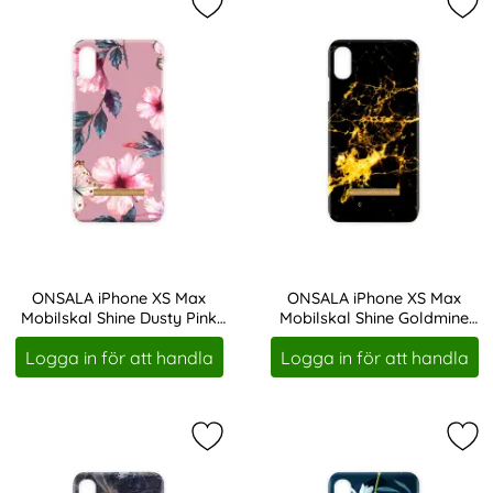
Markera oNSALA iPhone XS Max Mobi
Mar
ONSALA iPhone XS Max
ONSALA iPhone XS Max
Mobilskal Shine Dusty Pink
Mobilskal Shine Goldmine
Art. nr 207619
Art. nr 207621
viol
Marble
Logga in för att handla
Logga in för att handla
Markera oNSALA iPhone XS Max Mob
Mar