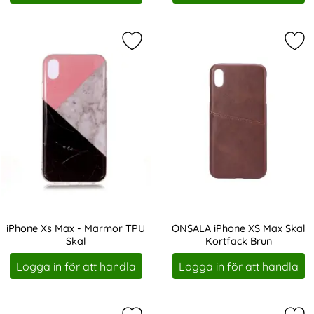
Markera iPhone Xs Max - Marmor T
Mar
iPhone Xs Max - Marmor TPU
ONSALA iPhone XS Max Skal
Skal
Kortfack Brun
Art. nr 7460
Art. nr 207394
Logga in för att handla
Logga in för att handla