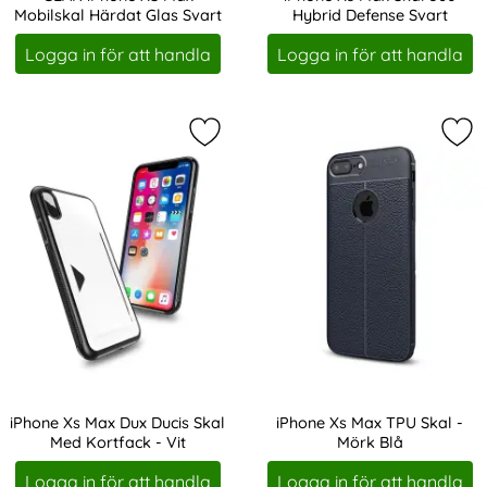
Mobilskal Härdat Glas Svart
Hybrid Defense Svart
Art. nr 208363
Art. nr 220049
Logga in för att handla
Logga in för att handla
Markera iPhone Xs Max Dux Ducis Sk
Mar
iPhone Xs Max Dux Ducis Skal
iPhone Xs Max TPU Skal -
Med Kortfack - Vit
Mörk Blå
Art. nr 222994
Art. nr 227898
Logga in för att handla
Logga in för att handla