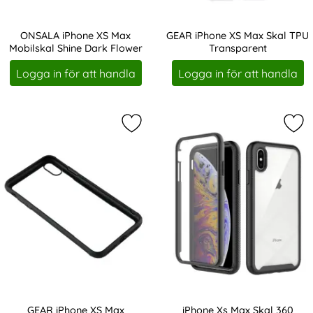
ONSALA iPhone XS Max
GEAR iPhone XS Max Skal TPU
Mobilskal Shine Dark Flower
Transparent
Art. nr 207726
Art. nr 208338
Logga in för att handla
Logga in för att handla
Markera gEAR iPhone XS Max Mobils
Mar
GEAR iPhone XS Max
iPhone Xs Max Skal 360