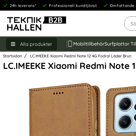
24h leverans*
Professionell kundtjänst
Omfattande 
Sök
Mobiltillbehör
Surfplattor Ti
Alla produkter
Startsidan
LC.IMEEKE Xiaomi Redmi Note 12 4G Fodral Läder Brun
LC.IMEEKE Xiaomi Redmi Note 1
Hoppa
över
Bilder