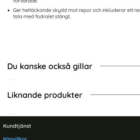
förvarade.
kydd I Härdat Glas
Xiaomi Redmi Note 12 Pro 5G Skärmskydd Heltäck
Köp
Samsung Galaxy T
I lager
I lager
Tillgänglighet:
Tillgänglighet:
Ger heltäckande skydd mot repor och inkluderar ett res
tala med fodralet stängt.
Du kanske också gillar
Liknande produkter
Sidfot Blandad info och länkar
Kundtjänst
Köpvillkor