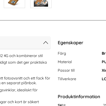
Egenskaper
Egenskaper/attribut för de
Attribut
Värde
Färg
Br
12 4G och kombinerar stil
Material
PU
tidigt som det ger praktiska
Passar till
Xi
t fotoavsnitt och ett fack för
Tillverkare
LC
g en separat plånbok.
svinklar, idealiskt för
y Tab S11 Skal
Samsung Galaxy S26 Plus Fodral RFID
Produktinformation
id Kickstand Blå
Läder Yellow Daisy
Art. nr 246089
ngar och kort är säkert
rea pris
136 kr
s
tidigare pris
136 kr
SKU:
2