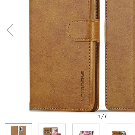
1
/
6