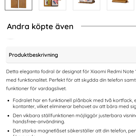
Andra köpte även
Produktbeskrivning
Detta eleganta fodral är designat för Xiaomi Redmi Note 
med funktionalitet. Perfekt för att skydda din telefon sam
funktioner för vardagslivet.
Fodralet har en funktionell plånbok med två kortfack, et
kontanter, vilket eliminerar behovet av att bära med si
Den vikbara ställfunktionen möjliggör justerbara visning
Xiaomi Redmi Note 12 Pro 5G
Samsung Galax
handsfree-användning.
Skärmskydd Heltäckande
Shockproof Hybr
Art. nr 218927
Art. nr 242684
Det starka magnetlåset säkerställer att din telefon, pe
rea pris
rea pris
86 kr
286 kr
tidigare pris
tidigare pri
86 kr
286 kr