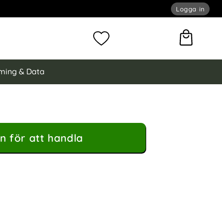
Logga in
omför sökning
Mina favoriter
ming & Data
n för att handla
ote 12 4G Fodral Läder Brun som favorit