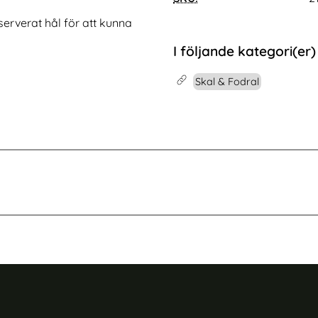
ande
ab S11 Skal Shockproof Hybrid Kickstand Blå
Köp
Samsung Galaxy S26 Plus Fodral 
Köp
I lager
Tillgänglighet:
erverat hål för att kunna
I följande kategori(er)
Skal & Fodral