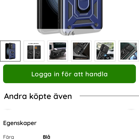
1
/
6
Logga in för att handla
Andra köpte även
Egenskaper
Egenskaper/attribut för denna produkt
Attribut
Värde
Färg
Blå