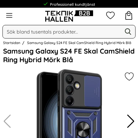
Professionell kundtjänst
Meny
Mina favorit
Sök
Ge
Sök på Narse Group AB
Startsidan
Samsung Galaxy S24 FE Skal CamShield Ring Hybrid Mörk Blå
Hoppa
Samsung Galaxy S24 FE Skal CamShield
över
Ring Hybrid Mörk Blå
Bilder
Mar