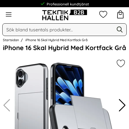
Professionell kundtjänst
Meny
Mina favorit
Sök
Ge
Sök på Narse Group AB
Startsidan
iPhone 16 Skal Hybrid Med Kortfack Grå
Hoppa
iPhone 16 Skal Hybrid Med Kortfack Grå
över
Bilder
Mar