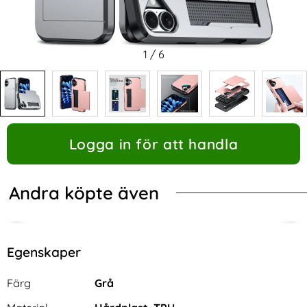
1
/
6
Logga in för att handla
Andra köpte även
Egenskaper
Egenskaper/attribut för denna produkt
Attribut
Värde
Färg
Grå