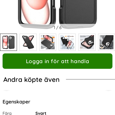
1
/
6
Logga in för att handla
Andra köpte även
Egenskaper
Egenskaper/attribut för denna produkt
Attribut
Värde
Färg
Svart