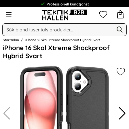
Professionell kundtjänst
Meny
Mina favorit
Sök
Ge
Sök på Narse Group AB
Startsidan
iPhone 16 Skal Xtreme Shockproof Hybrid Svart
Hoppa
iPhone 16 Skal Xtreme Shockproof
över
Hybrid Svart
Bilder
Mar