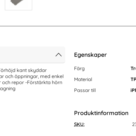
Egenskaper
Egenskaper/attribut för de
Attribut
Värde
Färg
Tr
-Förhöjd kant skyddar
ar och öppningar, med enkel
Material
T
tar och repor -Förstärkta hörn
ttagning
Passar till
iP
Produktinformation
Pro Max Linsskydd I
3-Pack iPhone 17 Pro Max Linsskydd I
t Glas
SKU:
Härdat Glas
2
Art. nr 242070
rea pris
111 kr
tidigare pris
111 kr