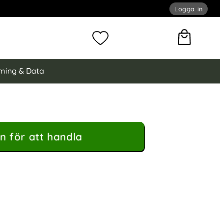
Logga in
omför sökning
Mina favoriter
ming & Data
n för att handla
hockproof TPU Transparent som favorit