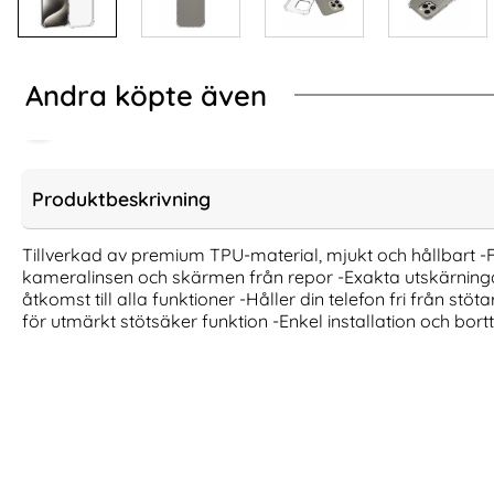
Andra köpte även
Produktbeskrivning
Tillverkad av premium TPU-material, mjukt och hållbart 
kameralinsen och skärmen från repor -Exakta utskärning
åtkomst till alla funktioner -Håller din telefon fri från stö
för utmärkt stötsäker funktion -Enkel installation och bor
NORTHJO iPhone 17 Pro Max 2-PACK
2-Pack iPhone 17 
Skärmskydd Härdat Glas
Härda
Art. nr 240412
Art. nr 242063
rea pris
rea pris
111 kr
111 kr
tidigare pris
tidigare pris
111 kr
111 kr