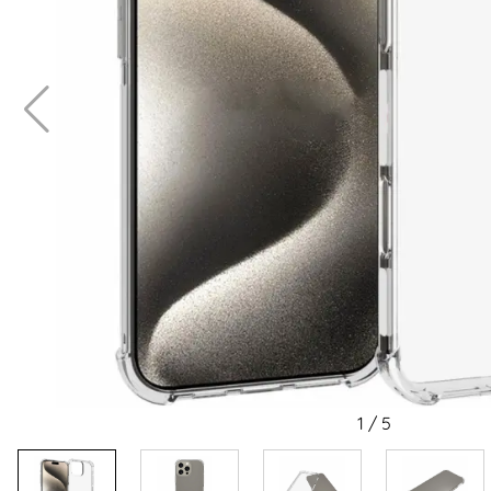
1
/
5