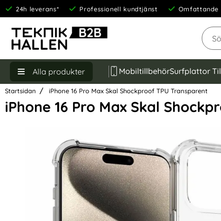
24h leverans*
Professionell kundtjänst
Omfattande 
Sök
Mobiltillbehör
Surfplattor Ti
Alla produkter
Startsidan
iPhone 16 Pro Max Skal Shockproof TPU Transparent
iPhone 16 Pro Max Skal Shockp
Hoppa
över
Bilder