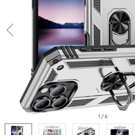
1
/
6