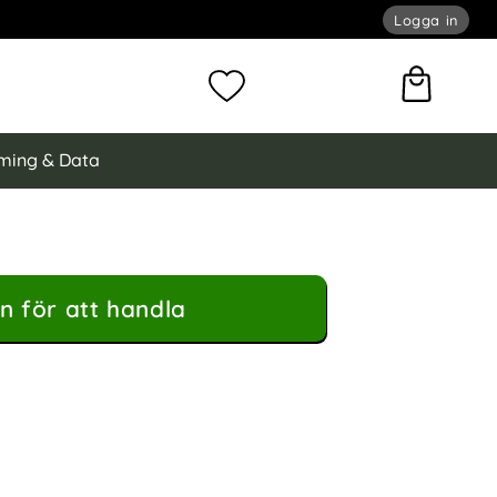
Logga in
omför sökning
Mina favoriter
ming & Data
n för att handla
ockproof Hybrid Ring Silver som favorit