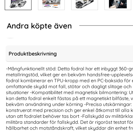
Andra köpte även
Produktbeskrivning
-Mångfunktionellt stöd: Detta fodral har ett inbyggt 360-g
metallringstöd, vilket ger en bekväm handsfree-upplevelse
fodral kombinerar en TPU-kropp med en PC-baksida för e
omfattande skydd mot fall, stötar och dagligt slitage och h
situationer -Kompatibilitet med magnetisk bilmontering: 
kan detta fodral enkelt fästas på ett magnetiskt bilfäste, 
bekväm användning under körning -Precisa utskärningar: 
konstruerat med precision och ger enkel åtkomst till alla
utan att fodralet behöver tas bort -Fallskydd av militärkla
BINFEN iPhone 16 Pro Max Fodral
2-Pack iPhone 17 
Diamond Flip Mörk Blå
Härda
militära standarder för fallskydd. Det är rigoröst testat f
Art. nr 230495
Art. nr 242063
hållbarhet och motståndskraft, vilket skyddar din enhet frå
rea pris
rea pris
124 kr
111 kr
tidigare pris
tidigare pris
124 kr
111 kr