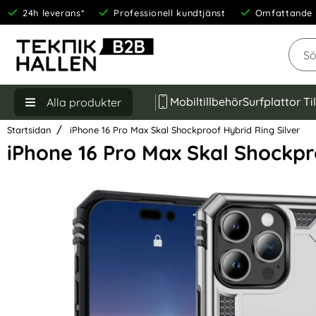
24h leverans*
Professionell kundtjänst
Omfattande 
Sök
Mobiltillbehör
Surfplattor Ti
Alla produkter
Startsidan
iPhone 16 Pro Max Skal Shockproof Hybrid Ring Silver
iPhone 16 Pro Max Skal Shockpr
Hoppa
över
Bilder