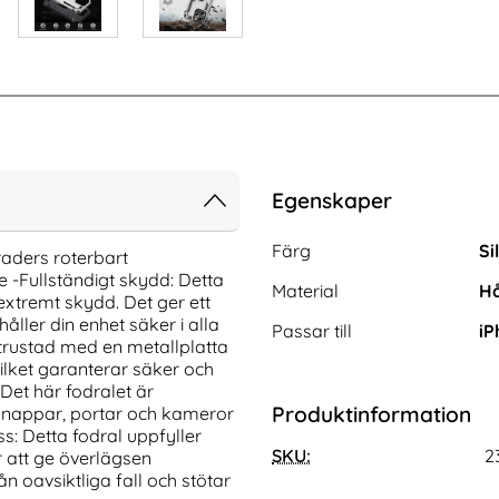
Egenskaper
Egenskaper/attribut för de
Attribut
Värde
Färg
Si
raders roterbart
 -Fullständigt skydd: Detta
Material
Hå
xtremt skydd. Det ger ett
åller din enhet säker i alla
Passar till
iP
Utrustad med en metallplatta
vilket garanterar säker och
Det här fodralet är
Produktinformation
 knappar, portar och kameror
ss: Detta fodral uppfyller
Pro Max Linsskydd I
3-Pack iPhone 17 Pro Max Linsskydd I
t Glas
SKU:
Härdat Glas
2
ör att ge överlägsen
Art. nr 242070
n oavsiktliga fall och stötar
rea pris
111 kr
tidigare pris
111 kr