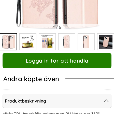
1
/
6
Logga in för att handla
Andra köpte även
Produktbeskrivning
Mjukt TPU-innerhölje belagt med PU-läder, ger 360°