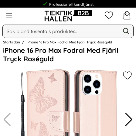
Professionell kundtjänst
Meny
Mina favorit
Sök
Ge
Sök på Narse Group AB
Startsidan
iPhone 16 Pro Max Fodral Med Fjäril Tryck Roséguld
Hoppa
iPhone 16 Pro Max Fodral Med Fjäril
över
Tryck Roséguld
Bilder
Mar