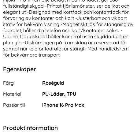
fullständigt skydd -Printat fjärilsmönster, ser delikat och
elegant ut -Designad med kortfack och kontantfack för
förvaring av kontanter och kort -Justerbart och vikbart
stativ för bekväm visning -Magnetiskt lås för stängning av
fodralet, håller din telefon och kort/kontanter säkra -
Upphöjt läppskydd håller kameralinsen skyddad på en
plan yta -Utskärningen på framsidan är reserverad för
samtal när telefonfodralet är stängt -Med handledsrem
Spigen iPhone 16 Pro Max 2-
CASEME Samsung Galaxy S26
för bekvämare transport
PACK GLAS.tR "Ez Fit"
Skal RFID Kickstand Brun
Art. nr 231883
Art. nr 246157
Skärmskydd
rea pris
rea pris
174 kr
136 kr
tidigare pris
tidigare pris
174 kr
136 kr
Egenskaper
e FlexAir Hybrid Transparent
iPhone 16 Pro Max 2-PACK GLAS.tR "Ez Fit" Skärmskydd
Köp
CASEME Samsung Galaxy S26 Sk
Köp
IMAK
I lager
I lager
Tillgänglighet:
Tillgänglighet:
Egenskaper/attribut för denna produkt
Attribut
Värde
Färg
Roséguld
Material
PU-Läder, TPU
Passar till
iPhone 16 Pro Max
Produktinformation