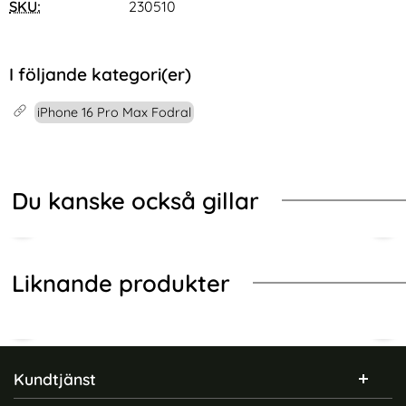
SKU:
230510
I följande kategori(er)
iPhone 16 Pro Max Fodral
Du kanske också gillar
Liknande produkter
Sidfot Blandad info och länkar
Kundtjänst