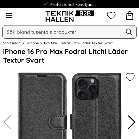
Professionell kundtjänst
Meny
Mina favorit
Sök
Ge
Sök på Narse Group AB
Startsidan
iPhone 16 Pro Max Fodral Litchi Läder Textur Svart
Hoppa
iPhone 16 Pro Max Fodral Litchi Läder
över
Textur Svart
Bilder
Mark