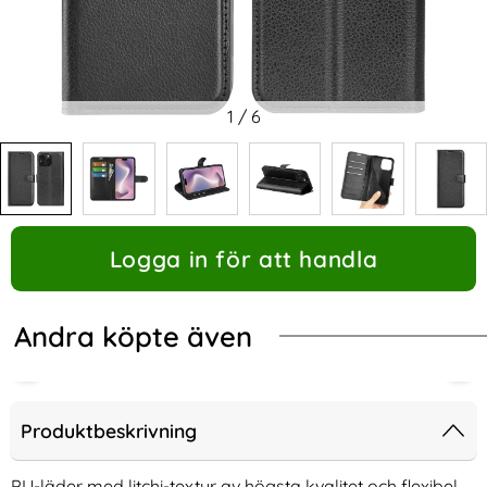
1
/
6
Logga in för att handla
Andra köpte även
Produktbeskrivning
PU-läder med litchi-textur av högsta kvalitet och flexibel