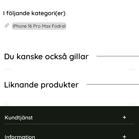
I följande kategori(er)
iPhone 16 Pro Max Fodral
Du kanske också gillar
Liknande produkter
Sidfot Blandad info och länkar
Kundtjänst
Information