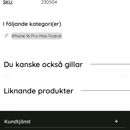
SKU:
230504
I följande kategori(er)
iPhone 16 Pro Max Fodral
Du kanske också gillar
Liknande produkter
Sidfot Blandad info och länkar
Kundtjänst