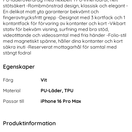
stötsäkert -Rombmönstrad design, klassisk och elegant -
En delikat matt yta garanterar bekvämt och
fingeravtrycksfritt grepp -Designat med 3 kortfack och 1
kontantfack för förvaring av kontanter och kort -Vikbart
stativ för bekväm visning, surfning med bra stöd,
videotittande och videosamtal med fria händer -Folio-stil
med magnetiskt spänne, håller dina kontanter och kort
säkra inuti -Reserverat mottagarhål för samtal med
OnePlus 15 Fodral Med
Samsung Galaxy S26 Ultra
stängt fodral
Avtagbart Kortfodral Läder
Fodral Rhombus Läder
Art. nr 244346
Art. nr 243970
Brun
Blommor Vit
rea pris
rea pris
136 kr
124 kr
tidigare pris
tidigare pris
136 kr
124 kr
Egenskaper
D Rhombus Läder Lila
lus 15 Fodral Med Avtagbart Kortfodral Läder Brun
Samsung Galaxy S26 Ultra Fodral
Köp
Köp
I lager
I lager
Tillgänglighet:
Tillgänglighet:
Egenskaper/attribut för denna produkt
Attribut
Värde
Färg
Vit
Material
PU-Läder, TPU
Passar till
iPhone 16 Pro Max
Produktinformation