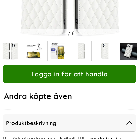
1
/
6
Logga in för att handla
Andra köpte även
Produktbeskrivning
PU-läderöverdrag med flexibelt TPU-innerfodral, helt