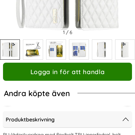
1
/
6
Logga in för att handla
Andra köpte även
Produktbeskrivning
PU-läderöverdrag med flexibelt TPU-innerfodral, helt