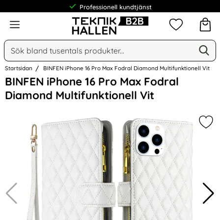
Professionell kundtjänst
Meny
Mina favorit
Sök
Ge
Sök på Narse Group AB
Startsidan
BINFEN iPhone 16 Pro Max Fodral Diamond Multifunktionell Vit
Hoppa
BINFEN iPhone 16 Pro Max Fodral
över
Diamond Multifunktionell Vit
Bilder
Mar