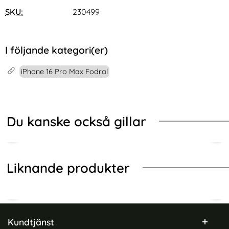
SKU:
230499
I följande kategori(er)
iPhone 16 Pro Max Fodral
Du kanske också gillar
Liknande produkter
Sidfot Blandad info och länkar
Kundtjänst