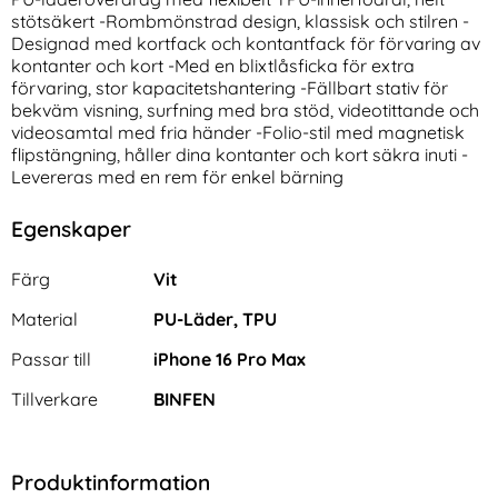
stötsäkert -Rombmönstrad design, klassisk och stilren -
Designad med kortfack och kontantfack för förvaring av
kontanter och kort -Med en blixtlåsficka för extra
förvaring, stor kapacitetshantering -Fällbart stativ för
bekväm visning, surfning med bra stöd, videotittande och
videosamtal med fria händer -Folio-stil med magnetisk
flipstängning, håller dina kontanter och kort säkra inuti -
Levereras med en rem för enkel bärning
REDPEPPER iPhone 16 Pro
REDPEPPER iPhone 16 Pro
Max Skal 360 Vattentät IP68
Max Skal MagSafe Vattentät
Art. nr 235356
Art. nr 235399
Svart
IP68 Svart
Egenskaper
rea pris
rea pris
236 kr
236 kr
tidigare pris
tidigare pris
236 kr
236 kr
skydd Easy Slide Privacy
PER iPhone 16 Pro Max Skal 360 Vattentät IP68 Svart
REDPEPPER iPhone 16 Pro Max Skal 
Köp
REDPEPPER iP
Köp
Egenskaper/attribut för denna produkt
I lager
I lager
Tillgänglighet:
Tillgänglighet:
Attribut
Värde
Färg
Vit
Material
PU-Läder, TPU
Passar till
iPhone 16 Pro Max
Tillverkare
BINFEN
Produktinformation