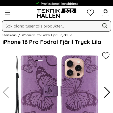
Professionell kundtjänst
Meny
Mina favorit
Sök
Ge
Sök på Narse Group AB
Startsidan
iPhone 16 Pro Fodral Fjäril Tryck Lila
Hoppa
iPhone 16 Pro Fodral Fjäril Tryck Lila
över
Bilder
Mark