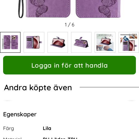
1
/
6
Logga in för att handla
Andra köpte även
Egenskaper
Egenskaper/attribut för denna produkt
Attribut
Värde
Färg
Lila