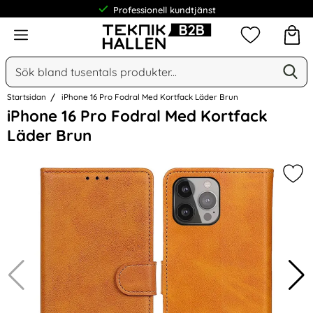
Professionell kundtjänst
Meny
Mina favorit
Sök
Ge
Sök på Narse Group AB
Startsidan
iPhone 16 Pro Fodral Med Kortfack Läder Brun
Hoppa
iPhone 16 Pro Fodral Med Kortfack
över
Läder Brun
Bilder
Mar