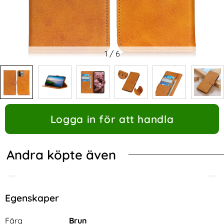
1
/
6
Logga in för att handla
Andra köpte även
Egenskaper
Egenskaper/attribut för denna produkt
Attribut
Värde
Färg
Brun