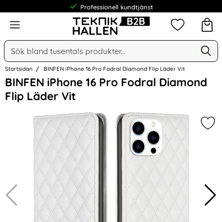
Professionell kundtjänst
Meny
Mina favorit
Sök
Ge
Sök på Narse Group AB
Startsidan
BINFEN iPhone 16 Pro Fodral Diamond Flip Läder Vit
Hoppa
BINFEN iPhone 16 Pro Fodral Diamond
över
Flip Läder Vit
Bilder
Mar