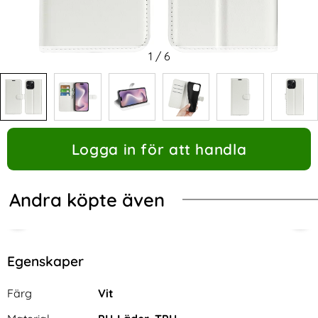
1
/
6
Logga in för att handla
Andra köpte även
Egenskaper
Egenskaper/attribut för denna produkt
Attribut
Värde
Färg
Vit