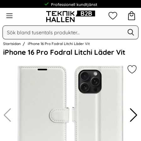
Professionell kundtjänst
Meny
Mina favorit
Sök
Ge
Sök på Narse Group AB
Startsidan
iPhone 16 Pro Fodral Litchi Läder Vit
Hoppa
iPhone 16 Pro Fodral Litchi Läder Vit
över
Bilder
Mark