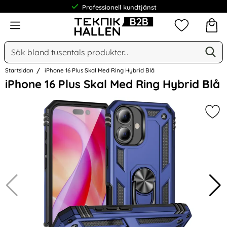
Professionell kundtjänst
Meny
Mina favorit
Sök
Ge
Sök på Narse Group AB
Startsidan
iPhone 16 Plus Skal Med Ring Hybrid Blå
Hoppa
iPhone 16 Plus Skal Med Ring Hybrid Blå
över
Bilder
Mar