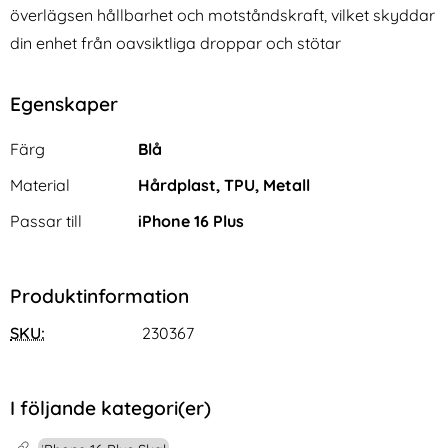
överlägsen hållbarhet och motståndskraft, vilket skyddar
din enhet från oavsiktliga droppar och stötar
Egenskaper
Egenskaper/attribut för denna produkt
Attribut
Värde
Färg
Blå
Material
Hårdplast, TPU, Metall
Passar till
iPhone 16 Plus
Produktinformation
SKU:
230367
I följande kategori(er)