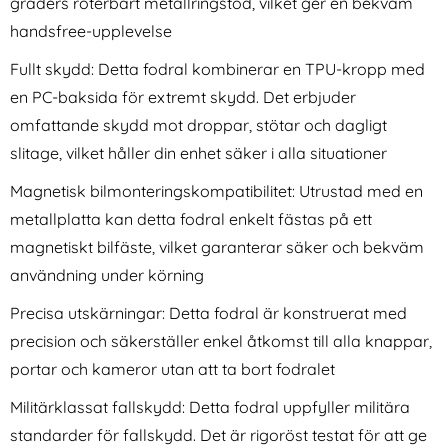
graders roterbart metallringstöd, vilket ger en bekväm
handsfree-upplevelse
Fullt skydd: Detta fodral kombinerar en TPU-kropp med
en PC-baksida för extremt skydd. Det erbjuder
omfattande skydd mot droppar, stötar och dagligt
2-Pack iPhone 17 Pro Max
3-Pack iPhone 17 Pro Max
slitage, vilket håller din enhet säker i alla situationer
Linsskydd I Härdat Glas
Linsskydd I Härdat Glas
Art. nr 242063
Art. nr 242070
rea pris
rea pris
111 kr
Magnetisk bilmonteringskompatibilitet: Utrustad med en
111 kr
tidigare pris
tidigare pris
111 kr
111 kr
d I Härdat Glas
-Pack iPhone 17 Pro Max Linsskydd I Härdat Glas
Köp
3-Pack iPhone 17 Pro Max Li
Köp
I lager
I lager
metallplatta kan detta fodral enkelt fästas på ett
Tillgänglighet:
Tillgänglighet:
magnetiskt bilfäste, vilket garanterar säker och bekväm
användning under körning
Precisa utskärningar: Detta fodral är konstruerat med
precision och säkerställer enkel åtkomst till alla knappar,
portar och kameror utan att ta bort fodralet
Militärklassat fallskydd: Detta fodral uppfyller militära
standarder för fallskydd. Det är rigoröst testat för att ge