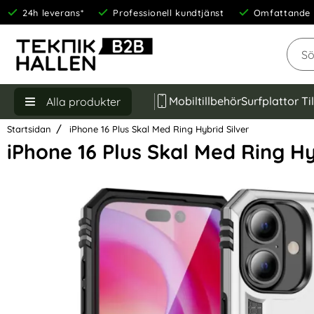
24h leverans*
Professionell kundtjänst
Omfattande 
Sök
Mobiltillbehör
Surfplattor Ti
Alla produkter
Startsidan
iPhone 16 Plus Skal Med Ring Hybrid Silver
iPhone 16 Plus Skal Med Ring Hy
Hoppa
över
Bilder