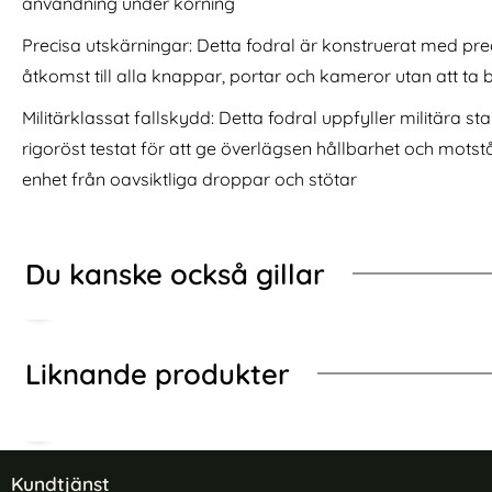
användning under körning
kproof Hybrid Kickstand Svart
BINFEN iPhone 16 Pro Max Fodral Diamond Flip Mör
Köp
2-Pack iPh
I lager
I lager
Tillgänglighet:
Tillgänglighet:
Precisa utskärningar: Detta fodral är konstruerat med prec
åtkomst till alla knappar, portar och kameror utan att ta b
Militärklassat fallskydd: Detta fodral uppfyller militära st
rigoröst testat för att ge överlägsen hållbarhet och motst
enhet från oavsiktliga droppar och stötar
Du kanske också gillar
Liknande produkter
Sidfot Blandad info och länkar
Kundtjänst