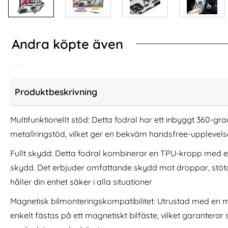
Andra köpte även
Produktbeskrivning
Multifunktionellt stöd: Detta fodral har ett inbyggt 360-gr
metallringstöd, vilket ger en bekväm handsfree-upplevels
Fullt skydd: Detta fodral kombinerar en TPU-kropp med 
skydd. Det erbjuder omfattande skydd mot droppar, stötar 
håller din enhet säker i alla situationer
BINFEN iPhone 16 Pro Max Fodral
2-Pack iPhone 17 
Magnetisk bilmonteringskompatibilitet: Utrustad med en m
Diamond Flip Mörk Blå
Härda
enkelt fästas på ett magnetiskt bilfäste, vilket garanter
Art. nr 230495
Art. nr 242063
rea pris
rea pris
124 kr
111 kr
tidigare pris
tidigare pris
124 kr
111 kr