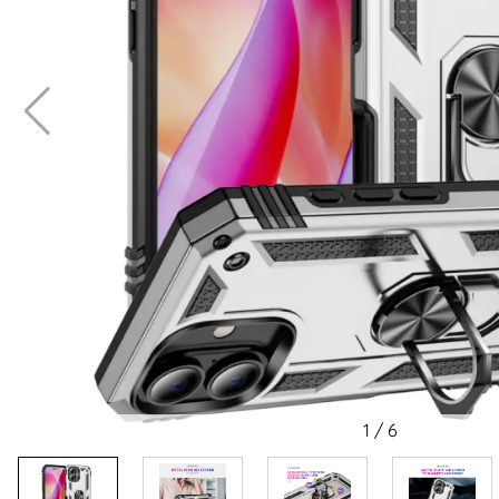
1
/
6