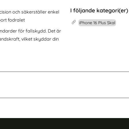
k Blå
one 17 Pro Max Linsskydd I Härdat Glas
Köp
3-Pack iPhone 17 Pro Max Lin
Köp
I lager
Tillgänglighet:
I följande kategori(er)
ision och säkerställer enkel
ort fodralet
iPhone 16 Plus Skal
andarder för fallskydd. Det är
åndskraft, vilket skyddar din