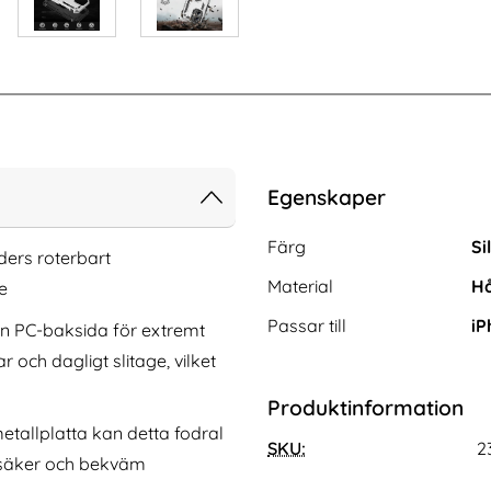
Egenskaper
Egenskaper/attribut för de
Attribut
Värde
Färg
Si
aders roterbart
Material
Hå
e
Passar till
iP
en PC-baksida för extremt
och dagligt slitage, vilket
Produktinformation
Pro Max Linsskydd I
3-Pack iPhone 17 Pro Max Linsskydd I
etallplatta kan detta fodral
t Glas
SKU:
Härdat Glas
2
ar säker och bekväm
Art. nr 242070
rea pris
111 kr
tidigare pris
111 kr