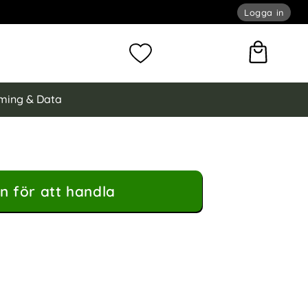
Logga in
omför sökning
Mina favoriter
ming & Data
n för att handla
ing Hybrid Silver som favorit