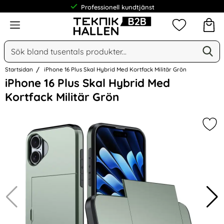
Professionell kundtjänst
Meny
Mina favorit
Sök
Ge
Sök på Narse Group AB
Startsidan
iPhone 16 Plus Skal Hybrid Med Kortfack Militär Grön
Hoppa
iPhone 16 Plus Skal Hybrid Med
över
Kortfack Militär Grön
Bilder
Mark