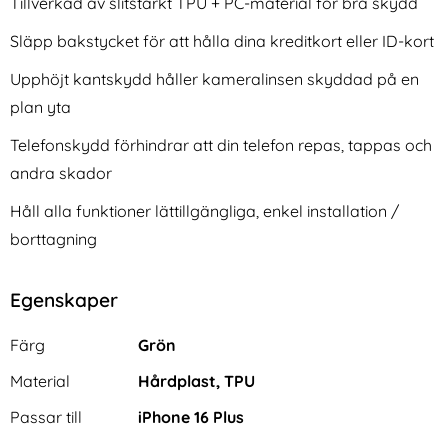
Tillverkad av slitstarkt TPU + PC-material för bra skydd
Släpp bakstycket för att hålla dina kreditkort eller ID-kort
Upphöjt kantskydd håller kameralinsen skyddad på en
plan yta
Telefonskydd förhindrar att din telefon repas, tappas och
2-Pack iPhone 17 Linsskydd I
2-Pack iPhone 17 Pro
andra skador
Härdat Glas
Linsskydd I Härdat Glas
Art. nr 241766
Art. nr 242059
Håll alla funktioner lättillgängliga, enkel installation /
rea pris
rea pris
111 kr
111 kr
tidigare pris
tidigare pris
111 kr
111 kr
d Heltäckande Härdat Glas
2-Pack iPhone 17 Linsskydd I Härdat Glas
Köp
2-Pack iPhone 17 Pro Lins
Köp
borttagning
I lager
I lager
Tillgänglighet:
Tillgänglighet:
Egenskaper
Egenskaper/attribut för denna produkt
Attribut
Värde
Färg
Grön
Material
Hårdplast, TPU
Passar till
iPhone 16 Plus