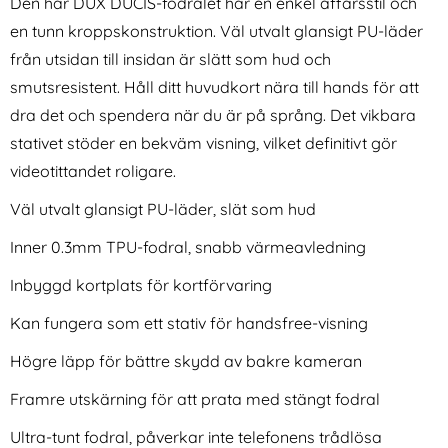
Den här DUX DUCIS-fodralet har en enkel affärsstil och
en tunn kroppskonstruktion. Väl utvalt glansigt PU-läder
från utsidan till insidan är slätt som hud och
smutsresistent. Håll ditt huvudkort nära till hands för att
dra det och spendera när du är på språng. Det vikbara
stativet stöder en bekväm visning, vilket definitivt gör
iPhone 16 Pro Fodral Diamond
iPhone 6/6S/7/8 Plus - 2in1
videotittandet roligare.
Multifunktionell Blå
Magnet Skal /
Art. nr 229924
Art. nr 15660
Plånboksfodral - Svart
Väl utvalt glansigt PU-läder, slät som hud
rea pris
rea pris
161 kr
161 kr
tidigare pris
tidigare pris
161 kr
161 kr
rt)
 Korthållare Transparent
Phone 16 Pro Fodral Diamond Multifunktionell Blå
iPhone 6/6S/7/8 Plus - 2in1 Magnet 
Köp
Köp
Sa
I lager
I lager
Inner 0.3mm TPU-fodral, snabb värmeavledning
Tillgänglighet:
Tillgänglighet:
Inbyggd kortplats för kortförvaring
Kan fungera som ett stativ för handsfree-visning
Högre läpp för bättre skydd av bakre kameran
Framre utskärning för att prata med stängt fodral
Ultra-tunt fodral, påverkar inte telefonens trådlösa