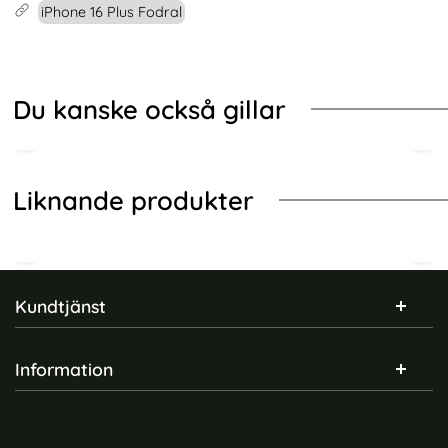
iPhone 16 Plus Fodral
Du kanske också gillar
Liknande produkter
Sidfot Blandad info och länkar
Kundtjänst
Information
iPhone 16 Plus Fodral
iPhone 16 Plus Fodral
Premium Äkta Läder Brun
Premium Äkta Läder Svart