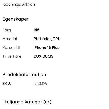
laddningsfunktion
Egenskaper
Egenskaper/attribut för denna produkt
Attribut
Värde
Färg
Blå
Material
PU-Läder, TPU
Passar till
iPhone 16 Plus
Tillverkare
DUX DUCIS
Produktinformation
SKU:
230329
I följande kategori(er)