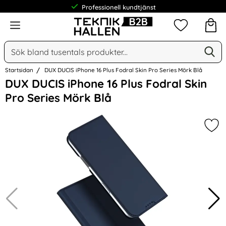
Professionell kundtjänst
Meny
Mina favorit
Sök
Ge
Sök på Narse Group AB
Startsidan
DUX DUCIS iPhone 16 Plus Fodral Skin Pro Series Mörk Blå
Hoppa
DUX DUCIS iPhone 16 Plus Fodral Skin
över
Pro Series Mörk Blå
Bilder
Mar