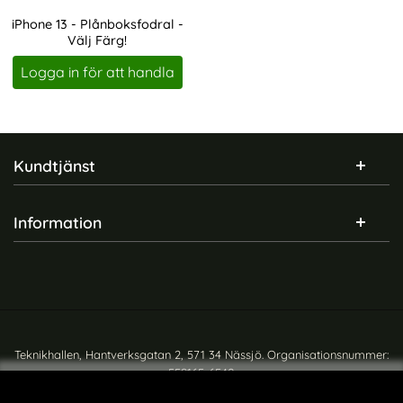
iPhone 13 - Plånboksfodral -
Välj Färg!
Art. nr 200010
Logga in för att handla
Sidfot Blandad info och länkar
Kundtjänst
Information
Teknikhallen, Hantverksgatan 2, 571 34 Nässjö. Organisationsnummer:
559165-6540
Copyright © teknikhallen.se