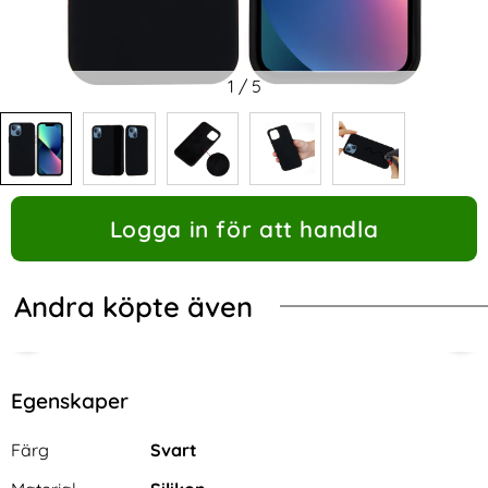
1
/
5
Logga in för att handla
Andra köpte även
Egenskaper
Egenskaper/attribut för denna produkt
Attribut
Värde
Färg
Svart