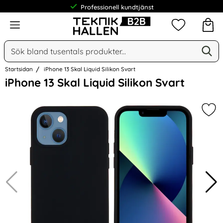
Professionell kundtjänst
Meny
Mina favorit
Sök
Ge
Sök på Narse Group AB
Startsidan
iPhone 13 Skal Liquid Silikon Svart
Hoppa
iPhone 13 Skal Liquid Silikon Svart
över
Bilder
Mark