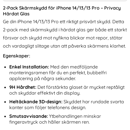
2-Pack Skärmskydd för iPhone 14/13/13 Pro – Privacy
Härdat Glas
Ge din iPhone 14/13/13 Pro ett riktigt prisvärt skydd. Detta
2-pack med skärmskydd i härdat glas ger både ett starkt
försvar och skydd mot nyfikna blickar mot repor, stötar
och vardagligt slitage utan att påverka skärmens klarhet.
Egenskaper:
2-Pack iPhone 17 Linsskydd I
3-Pack iPhone 17 Linsskydd I
Härdat Glas
Härdat Glas
Art. nr 241766
Enkel Installation:
Med den medföljande
Art. nr 241764
rea pris
rea pris
111 kr
111 kr
tidigare pris
tidigare pris
111 kr
111 kr
monteringsramen får du en perfekt, bubbelfri
l Med Kortfack Läder Blå
2-Pack iPhone 17 Linsskydd I Härdat Glas
Köp
3-Pack iPhone 17 Linssk
Köp
applicering på några sekunder.
I lager
I lager
Tillgänglighet:
Tillgänglighet:
9H Hårdhet:
Det förstärkta glaset är mycket reptåligt
och skyddar effektivt din display.
Heltäckande 3D-design:
Skyddet har rundade svarta
kanter som följer telefonens design.
Smutsavvisande:
Ytbehandlingen minskar
fingeravtryck och håller skärmen ren.