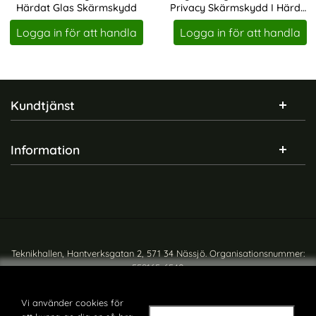
Härdat Glas Skärmskydd
Privacy Skärmskydd I Härdat
Art. nr 241609
Art. nr 246524
Glas - Med Monteringsram
Logga in för att handla
Logga in för att handla
Sidfot Blandad info och länkar
Kundtjänst
Information
Teknikhallen, Hantverksgatan 2, 571 34 Nässjö. Organisationsnummer:
559165-6540
Copyright © teknikhallen.se
Vi använder cookies för