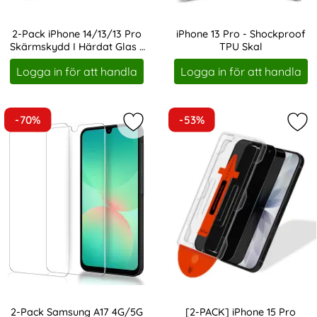
2-Pack iPhone 14/13/13 Pro
iPhone 13 Pro - Shockproof
Skärmskydd I Härdat Glas -
TPU Skal
Art. nr 246469
Art. nr 206499
Med Monteringsram
Logga in för att handla
Logga in för att handla
-70%
-53%
Markera 2-Pack Samsung A17 4G/5
Mar
2-Pack Samsung A17 4G/5G
[2-PACK] iPhone 15 Pro