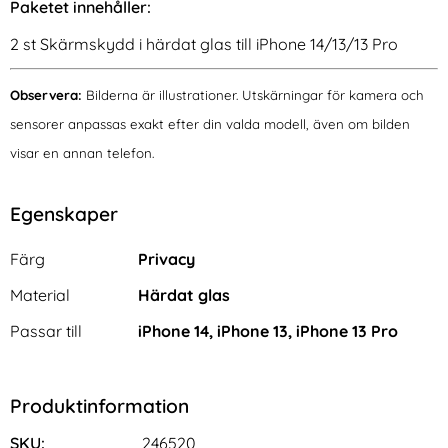
Paketet innehåller:
2 st Skärmskydd i härdat glas till iPhone 14/13/13 Pro
Observera:
Bilderna är illustrationer. Utskärningar för kamera och
sensorer anpassas exakt efter din valda modell, även om bilden
visar en annan telefon.
Egenskaper
Egenskaper/attribut för denna produkt
Attribut
Värde
Färg
Privacy
Material
Härdat glas
Passar till
iPhone 14, iPhone 13, iPhone 13 Pro
Produktinformation
SKU:
246520