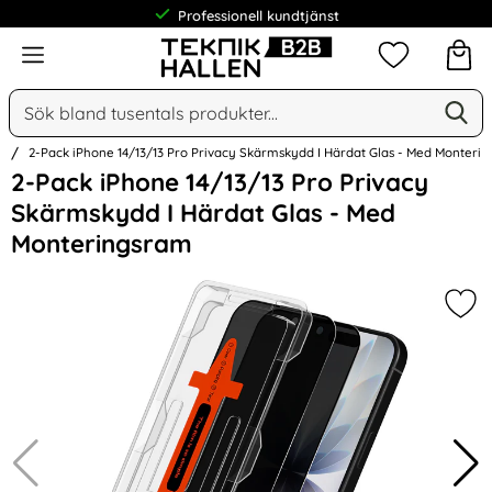
Professionell kundtjänst
Meny
Mina favorit
Sök
Ge
Sök på Narse Group AB
n
2-Pack iPhone 14/13/13 Pro Privacy Skärmskydd I Härdat Glas - Med Monteri
Hoppa
2-Pack iPhone 14/13/13 Pro Privacy
över
Skärmskydd I Härdat Glas - Med
Bilder
Monteringsram
Mar