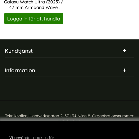
Galaxy Watch Ultra (2025) /
47 mm Armband Wave
Art. nr 230186
Design
Logga in för att handla
Sidfot Blandad info och länkar
Kundtjänst
Information
Teknikhallen, Hantverksgatan 2, 571 34 Nässjö. Organisationsnummer:
559165-6540
Copyright © teknikhallen.se
Vi använder cookies för