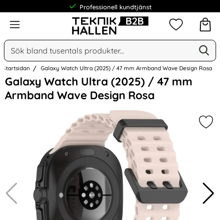
Professionell kundtjänst
Meny
Mina favorit
Sök
Ge
Sök på Narse Group AB
Startsidan
Galaxy Watch Ultra (2025) / 47 mm Armband Wave Design Rosa
Hoppa
Galaxy Watch Ultra (2025) / 47 mm
över
Armband Wave Design Rosa
Bilder
Mar