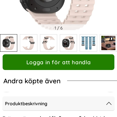
1
/
6
Logga in för att handla
Andra köpte även
Produktbeskrivning