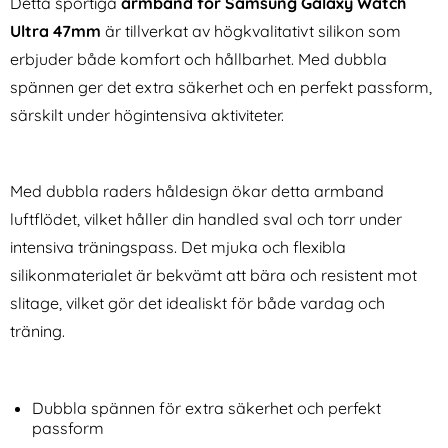
Detta sportiga
armband för Samsung Galaxy Watch
Ultra 47mm
är tillverkat av högkvalitativt silikon som
erbjuder både komfort och hållbarhet. Med dubbla
spännen ger det extra säkerhet och en perfekt passform,
särskilt under högintensiva aktiviteter.
Galaxy Z Flip 6 / 7 FE Skal
Samsung Galaxy S26 Ultra
Fjäril Textur Rosa
Fodral Rhombus Läder Svart
Med dubbla raders håldesign ökar detta armband
Art. nr 229748
Art. nr 244030
rea pris
rea pris
124 kr
luftflödet, vilket håller din handled sval och torr under
169 kr
tidigare pris
tidigare pris
124 kr
169 kr
äder Yellow Daisy
Galaxy Z Flip 6 / 7 FE Skal Fjäril Textur Rosa
Köp
Samsung Galaxy S26 Ultra Fod
Köp
I lager
I lager
intensiva träningspass. Det mjuka och flexibla
Tillgänglighet:
Tillgänglighet:
silikonmaterialet är bekvämt att bära och resistent mot
slitage, vilket gör det idealiskt för både vardag och
träning.
Dubbla spännen för extra säkerhet och perfekt
passform