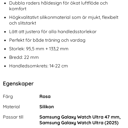
Dubbla raders håldesign för ökat luftflöde och
komfort
Högkvalitativt silikonmaterial som är mjukt, flexibelt
och slitstarkt
Lätt att justera för alla handledsstorlekar
Perfekt för både träning och vardag
Storlek: 95,5 mm + 133,2 mm
Bredd: 22 mm
Handledsomkrets: 14-22 cm
Egenskaper
Egenskaper/attribut för denna produkt
Attribut
Värde
Färg
Rosa
Material
Silikon
Passar till
Samsung Galaxy Watch Ultra 47 mm,
Samsung Galaxy Watch Ultra (2025)