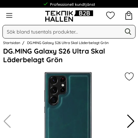
Professionell kundtjänst
Meny
Mina favorit
Sök
Ge
Sök på Narse Group AB
Startsidan
DG.MING Galaxy S26 Ultra Skal Läderbelagt Grön
Hoppa
DG.MING Galaxy S26 Ultra Skal
över
Läderbelagt Grön
Bilder
Mar