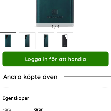
1
/
4
Logga in för att handla
Andra köpte även
Egenskaper
Egenskaper/attribut för denna produkt
Attribut
Värde
Färg
Grön