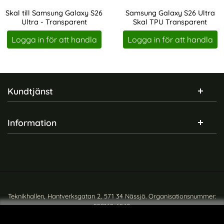
Skal till Samsung Galaxy S26
Samsung Galaxy S26 Ultra
Ultra - Transparent
Skal TPU Transparent
Art. nr 247149
Art. nr 247147
Logga in för att handla
Logga in för att handla
Sidfot Blandad info och länkar
Kundtjänst
Information
Teknikhallen, Hantverksgatan 2, 571 34 Nässjö. Organisationsnummer:
559165-6540
Copyright © teknikhallen.se