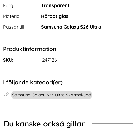
Egenskaper/attribut för denna produkt
Attribut
Värde
Färg
Transparent
Material
Härdat glas
Passar till
Samsung Galaxy S26 Ultra
Produktinformation
SKU:
247126
I följande kategori(er)
Samsung Galaxy S25 Ultra Skärmskydd
Du kanske också gillar