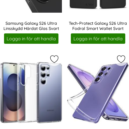
I lager
I lager
Tillgänglighet:
Tillgänglighet:
Samsung Galaxy S26 Ultra
Tech-Protect Galaxy S26 Ultra
Linsskydd Härdat Glas Svart
Fodral Smart Wallet Svart
Art. nr 247330
Art. nr 246838
Logga in för att handla
Logga in för att handla
Markera skal till Samsung Galaxy S
Mar