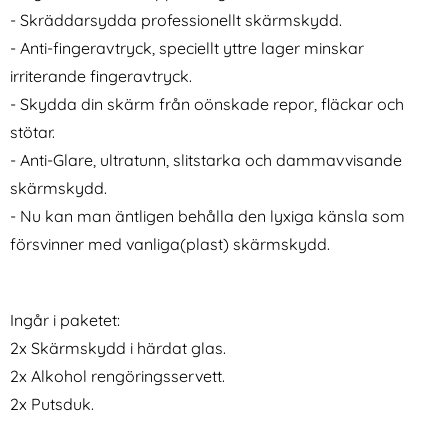
- Skräddarsydda professionellt skärmskydd.
- Anti-fingeravtryck, speciellt yttre lager minskar
irriterande fingeravtryck.
2-Pack Linsskydd Samsung
Samsung Galaxy S26
Galaxy S25 I Härdat Glas
Transparent TPU Skal
- Skydda din skärm från oönskade repor, fläckar och
Art. nr 236748
Art. nr 247142
rea pris
rea pris
99 kr
stötar.
69 kr
tidigare pris
tidigare pris
99 kr
69 kr
odral Smart Wallet Svart
Pack Linsskydd Samsung Galaxy S25 I Härdat Glas
Köp
Samsung Galaxy S26 Tra
Köp
Tec
I lager
I lager
- Anti-Glare, ultratunn, slitstarka och dammavvisande
Tillgänglighet:
Tillgänglighet:
skärmskydd.
- Nu kan man äntligen behålla den lyxiga känsla som
försvinner med vanliga(plast) skärmskydd.
Ingår i paketet:
2x Skärmskydd i härdat glas.
2x Alkohol rengöringsservett.
2x Putsduk.