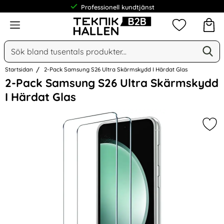
Professionell kundtjänst
Meny
Mina favorit
Sök
Ge
Sök på Narse Group AB
Startsidan
2-Pack Samsung S26 Ultra Skärmskydd I Härdat Glas
Hoppa
2-Pack Samsung S26 Ultra Skärmskydd
över
I Härdat Glas
Bilder
Mar