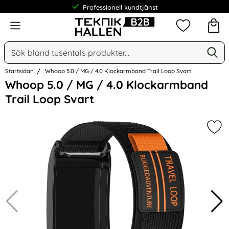
Professionell kundtjänst
Meny
Mina favorit
Sök
Ge
Sök på Narse Group AB
Startsidan
Whoop 5.0 / MG / 4.0 Klockarmband Trail Loop Svart
Hoppa
Whoop 5.0 / MG / 4.0 Klockarmband
över
Trail Loop Svart
Bilder
Mar