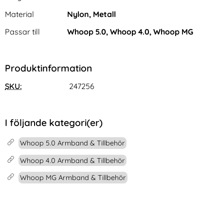
Material
Nylon, Metall
Passar till
Whoop 5.0, Whoop 4.0, Whoop MG
Produktinformation
CASEME Samsung Galaxy S25
DUX DUCIS iPhone 16 Pro
SKU:
247256
Edge Fodral Läder RFID Svart
Fodral HIVO Äkta Läder Röd
Art. nr 238511
Art. nr 230926
rea pris
rea pris
169 kr
199 kr
tidigare pris
tidigare pris
169 kr
199 kr
e Shockproof Hybrid Svart
E Samsung Galaxy S25 Edge Fodral Läder RFID Svart
Köp
DUX DUCIS iPhone 16 Pro Fodr
Köp
Sam
I lager
I lager
Tillgänglighet:
Tillgänglighet:
I följande kategori(er)
Whoop 5.0 Armband & Tillbehör
Whoop 4.0 Armband & Tillbehör
Whoop MG Armband & Tillbehör