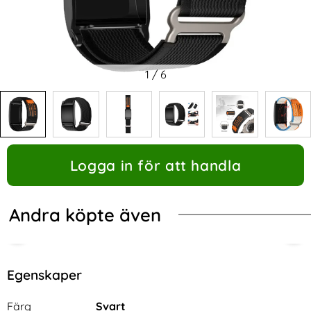
1
/
6
Logga in för att handla
Andra köpte även
Egenskaper
Egenskaper/attribut för denna produkt
Attribut
Värde
Färg
Svart