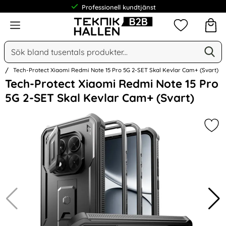
Professionell kundtjänst
Meny
Mina favorit
Sök
Ge
Sök på Narse Group AB
n
Tech-Protect Xiaomi Redmi Note 15 Pro 5G 2-SET Skal Kevlar Cam+ (Svart)
Hoppa
Tech-Protect Xiaomi Redmi Note 15 Pro
över
5G 2-SET Skal Kevlar Cam+ (Svart)
Bilder
Mar