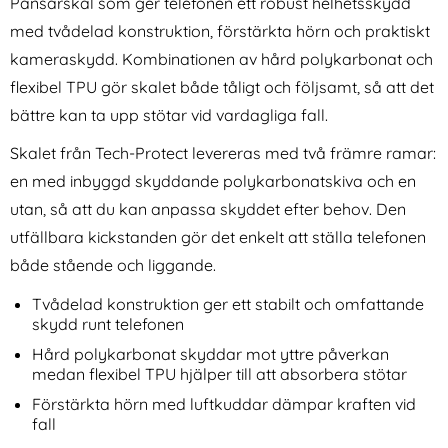
Pansarskal som ger telefonen ett robust helhetsskydd
med tvådelad konstruktion, förstärkta hörn och praktiskt
kameraskydd. Kombinationen av hård polykarbonat och
flexibel TPU gör skalet både tåligt och följsamt, så att det
bättre kan ta upp stötar vid vardagliga fall.
Skalet från Tech-Protect levereras med två främre ramar:
Tech-Protect Xiaomi Redmi
Tech-Protect Redmi Note 15
en med inbyggd skyddande polykarbonatskiva och en
Note 15 Pro Plus Fodral Läder
Pro 5G 2-PACK Skärmskydd
Art. nr 246755
Art. nr 246748
Svart
GlassFit+
utan, så att du kan anpassa skyddet efter behov. Den
rea pris
rea pris
99 kr
74 kr
tidigare pris
tidigare pris
99 kr
74 kr
kärmskydd Easy Slide
otect Xiaomi Redmi Note 15 Pro Plus Fodral Läder Svart
Tech-Protect Redmi Note 15 Pro 5G
Köp
Tech-Protec
Köp
utfällbara kickstanden gör det enkelt att ställa telefonen
I lager
I lager
Tillgänglighet:
Tillgänglighet:
både stående och liggande.
Tvådelad konstruktion ger ett stabilt och omfattande
skydd runt telefonen
Hård polykarbonat skyddar mot yttre påverkan
medan flexibel TPU hjälper till att absorbera stötar
Förstärkta hörn med luftkuddar dämpar kraften vid
fall