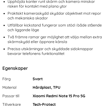
Upphöjda kanter runt skärm och kamera minskar
risken för kontakt med plana ytor
Praktiskt kameraskydd skyddar objektivet mot repor
och mekaniska skador
Utfällbar kickstand fungerar som stöd i både stående
och liggande läge
Två främre ramar ger möjlighet att välja mellan extra
skärmskydd eller öppnare känsla
Precisa utskärningar och skyddade sidoknappar
bevarar telefonens funktionalitet
Egenskaper
Egenskaper/attribut för denna produkt
Attribut
Värde
Färg
Svart
Material
Hårdplast, TPU
Passar till
Xiaomi Redmi Note 15 Pro 5G
Tillverkare
Tech-Protect