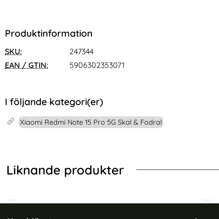
Produktinformation
SKU:
247344
EAN / GTIN:
5906302353071
I följande kategori(er)
Xiaomi Redmi Note 15 Pro 5G Skal & Fodral
Liknande produkter
Sidfot Blandad info och länkar