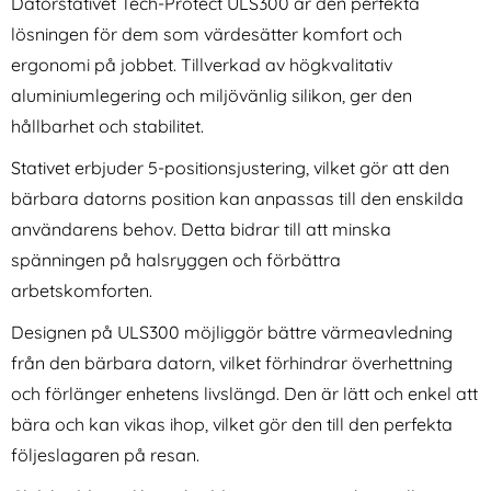
Datorstativet Tech-Protect ULS300 är den perfekta
lösningen för dem som värdesätter komfort och
ergonomi på jobbet. Tillverkad av högkvalitativ
aluminiumlegering och miljövänlig silikon, ger den
hållbarhet och stabilitet.
Stativet erbjuder 5-positionsjustering, vilket gör att den
BullCaptain Business Portfölj
ESR Tesla Model 3 / Y / X / S
bärbara datorns position kan anpassas till den enskilda
/ Handväska i Äkta Läder
Skärm Mobilhållare MagSafe
Art. nr 223178
Art. nr 226351
Brun
Laddare
användarens behov. Detta bidrar till att minska
rea pris
rea pris
499 kr
461 kr
tidigare pris
tidigare pris
499 kr
461 kr
ed Kickstand Safirblå
ptain Business Portfölj / Handväska i Äkta Läder Brun
ESR Tesla Model 3 / Y / X / S Skärm
Köp
Köp
spänningen på halsryggen och förbättra
I lager
I lager
Tillgänglighet:
Tillgänglighet:
arbetskomforten.
Designen på
ULS300
möjliggör bättre värmeavledning
från den bärbara datorn, vilket förhindrar överhettning
och förlänger enhetens livslängd. Den är lätt och enkel att
bära och kan vikas ihop, vilket gör den till den perfekta
följeslagaren på resan.