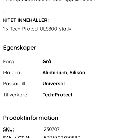
.
KITET INNEHÅLLER:
1 x Tech-Protect ULS300-stativ
Egenskaper
Egenskaper/attribut för denna produkt
Attribut
Värde
Färg
Grå
Material
Aluminium, Silikon
Passar till
Universal
Tillverkare
Tech-Protect
Produktinformation
SKU:
230707
EAN / GTIN:
5906302309887