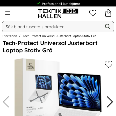
Professionell kundtjänst
Meny
Mina favorit
Sök
Ge
Sök på Narse Group AB
Startsidan
Tech-Protect Universal Justerbart Laptop Stativ Grå
Hoppa
Tech-Protect Universal Justerbart
över
Laptop Stativ Grå
Bilder
Mark