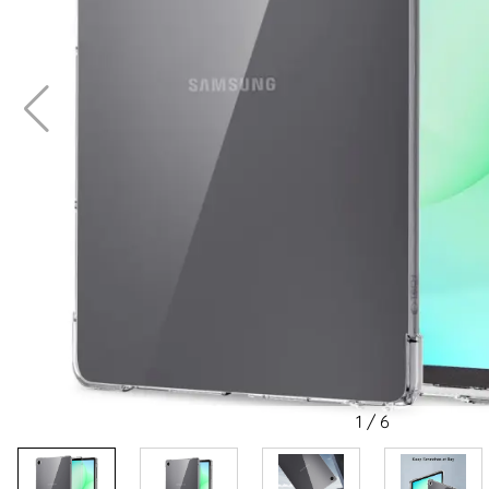
1
/
6