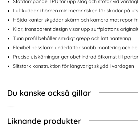
al 2in1 Magnet Blå
DG.MING iPhone 16 Plus Fodral 2in1 Magnet Grå
Köp
DG.MING iPh
Stötdämpande TPU tar upp slag och stötar vid vardagli
I lager
I lager
Tillgänglighet:
Tillgänglighet:
Luftkuddar i hörnen minimerar risken för skador på ut
Höjda kanter skyddar skärm och kamera mot repor fr
Klar, transparent design visar upp surfplattans origina
Tunn profil behåller smidigt grepp och lätt hantering
Flexibel passform underlättar snabb montering och d
Precisa utskärningar ger obehindrad åtkomst till porta
Slitstark konstruktion för långvarigt skydd i vardagen
Du kanske också gillar
Liknande produkter