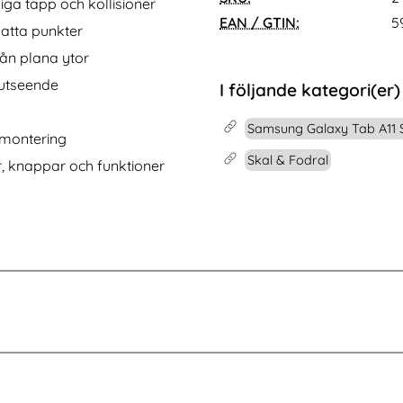
one 16 Pro Max Fodral 2in1 Magnet Brun
Köp
DG.MING iPhone 16 Pro Max Fo
Köp
ga tapp och kollisioner
I lager
Tillgänglighet:
EAN / GTIN:
5
satta punkter
ån plana ytor
lutseende
I följande kategori(er)
Samsung Galaxy Tab A11 S
emontering
Skal & Fodral
r, knappar och funktioner