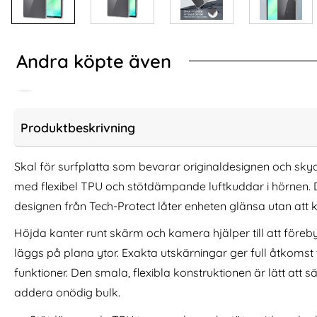
Andra köpte även
Produktbeskrivning
Skal för surfplatta som bevarar originaldesignen och sk
med flexibel TPU och stötdämpande luftkuddar i hörnen. 
designen från Tech-Protect låter enheten glänsa utan at
Höjda kanter runt skärm och kamera hjälper till att föreb
läggs på plana ytor. Exakta utskärningar ger full åtkomst 
funktioner. Den smala, flexibla konstruktionen är lätt att s
DG.MING iPhone 16 Plus Fodral 2in1
DG.MING iPhone 16 
Magnet Grå
Magne
addera onödig bulk.
Art. nr 233865
Art. nr 233991
rea pris
rea pris
149 kr
149 kr
tidigare pris
tidigare pris
149 kr
149 kr