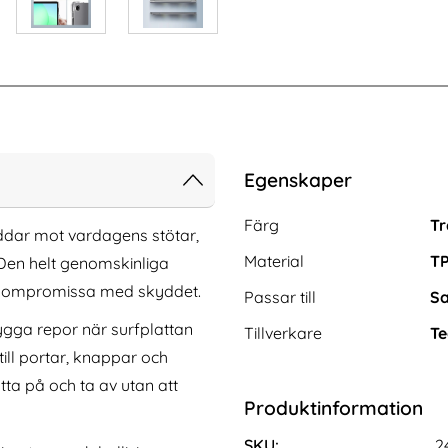
Egenskaper
Egenskaper/attribut för de
Attribut
Värde
Färg
Tr
yddar mot vardagens stötar,
Material
T
Den helt genomskinliga
t kompromissa med skyddet.
Passar till
Sa
ygga repor när surfplattan
Tillverkare
Te
till portar, knappar och
ätta på och ta av utan att
Pro Max Fodral 2in1
DG.MING iPhone 16 Pro Max Fodral 2in1
Produktinformation
t Brun
Magnet Grå
Art. nr 233992
rea pris
149 kr
tidigare pris
149 kr
SKU:
2