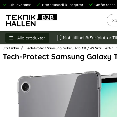
24h leverans*
Professionell kundtjänst
Omfattande 
Sök
Mobiltillbehör
Surfplattor Ti
Alla produkter
Startsidan
Tech-Protect Samsung Galaxy Tab A11 / A9 Skal FlexAir T
Tech-Protect Samsung Galaxy Ta
Hoppa
över
Bilder