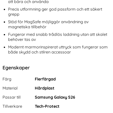
att bära och använda
Precis utformning ger god passform och ett säkert
grepp
Stöd för MagSafe möjliggör användning av
magnetiska tillbehör
Fungerar med snabb trådlös laddning utan att skalet
behöver tas av
Modernt marmorinspirerat uttryck som fungerar som
både skydd och stilren accessoar
Egenskaper
Egenskaper/attribut för denna produkt
Attribut
Värde
Färg
Flerfärgad
Material
Hårdplast
Passar till
Samsung Galaxy S26
Tillverkare
Tech-Protect