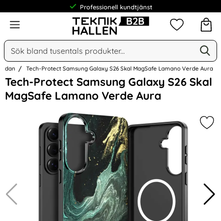
Professionell kundtjänst
Meny
Mina favorit
Sök
Ge
Sök på Narse Group AB
tsidan
Tech-Protect Samsung Galaxy S26 Skal MagSafe Lamano Verde Aura
Hoppa
Tech-Protect Samsung Galaxy S26 Skal
över
MagSafe Lamano Verde Aura
Bilder
Mar