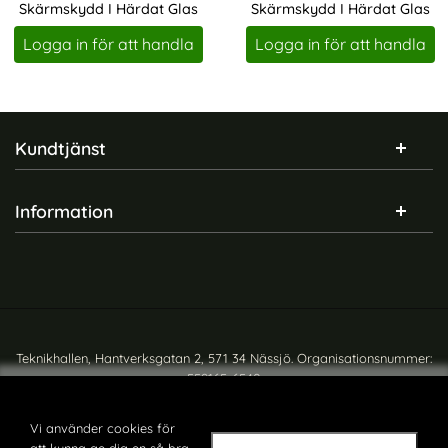
Skärmskydd I Härdat Glas
Skärmskydd I Härdat Glas
Art. nr 247119
Art. nr 247128
Logga in för att handla
Logga in för att handla
Sidfot Blandad info och länkar
Kundtjänst
Information
Teknikhallen, Hantverksgatan 2, 571 34 Nässjö. Organisationsnummer:
559165-6540
Copyright © teknikhallen.se
Vi använder cookies för