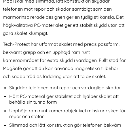
Mobilskal med slimmad, lätt konstruktion skyddar
telefonen mot repor och skador samtidigt som den
marmorinspirerade designen ger en tydlig stilkänsla. Det
högkvalitativa PC-materialet ger ett stabilt skydd utan att
göra skalet klumpigt.
Tech-Protect har utformat skalet med precis passform,
NORTHJO Galaxy S25 Edge
Spigen Galaxy S25 Ultra 2-
bekvämt grepp och en upphöjd ram runt
2-PACK Linsskydd
PACK Skärmskydd GLAS.tR
Art. nr 238557
Art. nr 238242
Transparent
"Ez Fit" (Privacy)
kameraområdet för extra skydd i vardagen. Fullt stöd för
rea pris
rea pris
139 kr
224 kr
tidigare pris
tidigare pris
139 kr
224 kr
kal MagSafe Onyx Svart
JO Galaxy S25 Edge 2-PACK Linsskydd Transparent
Spigen Galaxy S25 Ultra 2-PACK Skärms
Köp
Köp
Sp
MagSafe gör att du kan använda magnetiska tillbehör
I lager
I lager
Tillgänglighet:
Tillgänglighet:
och snabb trådlös laddning utan att ta av skalet.
Skyddar telefonen mot repor och vardagliga skador
Hårt PC-material ger stabilitet och hjälper skalet att
behålla sin tunna form
Upphöjd ram runt kameraobjektivet minskar risken för
repor och stötar
Slimmad och lätt konstruktion gör telefonen bekväm