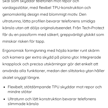
Skal som skyddar telefonen mot repor och
vardagsstötar, med flexibel TPU-konstruktion och
genomskinlig design med blommigt motiv. Den
ultratunna, lätta profilen bevarar telefonens smidiga
känsla utan att dölja originalutseendet. Från Tech‑Protect
får du en passform med säkert, greppvänligt ytskikt som
2-Pack Samsung A17
3-Pack Samsung A54
minskar risken för tapp.
Linsskydd I Härdat Glas -
Linsskydd I Härdat Glas -
Art. nr 245541
Art. nr 238844
Svart
Svart
Ergonomisk formgivning med höjda kanter runt skärm
rea pris
rea pris
111 kr
111 kr
tidigare pris
tidigare pris
111 kr
111 kr
 Härdat Glas - Svart
Pack Samsung A17 Linsskydd I Härdat Glas - Svart
Köp
3-Pack Samsung A54 Linsskydd
2-Pack S
Köp
och kamera ger extra skydd på plana ytor. Integrerade
I lager
I lager
Tillgänglighet:
Tillgänglighet:
knapplock och precisa utskärningar gör det enkelt att
använda alla funktioner, medan den slitstarka ytan håller
skalet snyggt längre.
Flexibelt, stötdämpande TPU skyddar mot repor och
mindre stötar
Ultratunn och lätt konstruktion bevarar telefonens
slimmade känsla