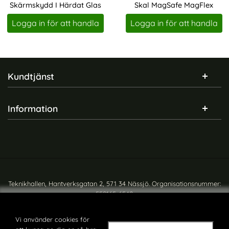
Skärmskydd I Härdat Glas
Skal MagSafe MagFlex
Art. nr 247121
Art. nr 246814
Logga in för att handla
Logga in för att handla
Sidfot Blandad info och länkar
Kundtjänst
Information
Teknikhallen, Hantverksgatan 2, 571 34 Nässjö. Organisationsnummer:
559165-6540
Copyright © teknikhallen.se
Vi använder cookies för