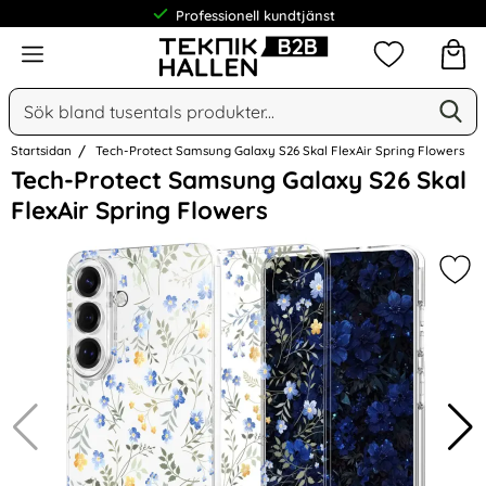
Professionell kundtjänst
Meny
Mina favorit
Sök
Ge
Sök på Narse Group AB
Startsidan
Tech-Protect Samsung Galaxy S26 Skal FlexAir Spring Flowers
Hoppa
Tech-Protect Samsung Galaxy S26 Skal
över
FlexAir Spring Flowers
Bilder
Mar