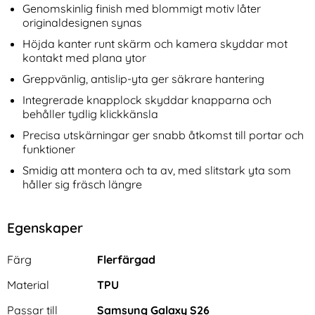
Genomskinlig finish med blommigt motiv låter
originaldesignen synas
Höjda kanter runt skärm och kamera skyddar mot
kontakt med plana ytor
Greppvänlig, antislip-yta ger säkrare hantering
Integrerade knapplock skyddar knapparna och
behåller tydlig klickkänsla
Precisa utskärningar ger snabb åtkomst till portar och
funktioner
Smidig att montera och ta av, med slitstark yta som
håller sig fräsch längre
Egenskaper
Egenskaper/attribut för denna produkt
Attribut
Värde
Färg
Flerfärgad
Material
TPU
Passar till
Samsung Galaxy S26