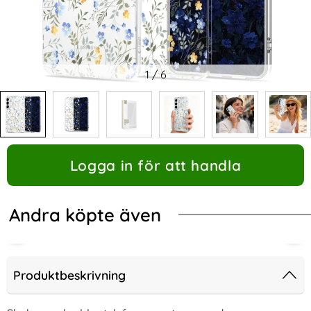
1
/
6
Logga in för att handla
Andra köpte även
Produktbeskrivning