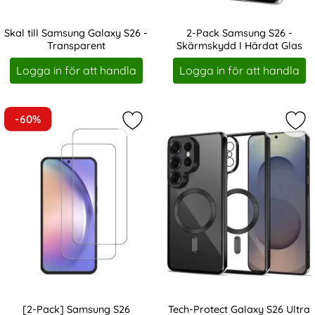
Skal till Samsung Galaxy S26 -
2-Pack Samsung S26 -
Transparent
Skärmskydd I Härdat Glas
Art. nr 247143
Art. nr 247119
Logga in för att handla
Logga in för att handla
-60%
Markera [2-Pack] Samsung S26 Skä
Mar
[2-Pack] Samsung S26
Tech-Protect Galaxy S26 Ultra