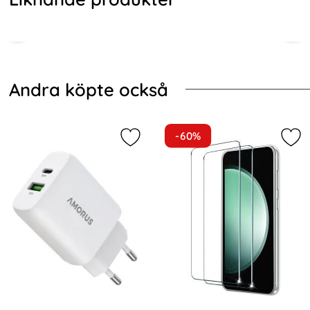
Hoppa
över
andra
Andra köpte också
köpte
också
-60%
Markera amorus 30W GaN PD QC US
Mar
Samsung Galaxy S26 Fodral
Samsung Galaxy S26 Fodral
Med Tryck Blå Fjäril
Med Tryck Katt
Art. nr 244184
Art. nr 244185
rea pris
rea pris
111 kr
111 kr
tidigare pris
tidigare pris
111 kr
111 kr
Marmor Rosa / Vit
Samsung Galaxy S26 Fodral Med Tryck Blå Fjäril
Köp
Samsung Galaxy S26 Fodr
Köp
I lager
I lager
Tillgänglighet:
Tillgänglighet:
Samsung Galaxy S26 Fodral
DG.MING Samsung Galaxy
Multifunktionellt Svart
S26 2in1 Fodral / Skal Svart
Art. nr 244196
Art. nr 247172
rea pris
rea pris
149 kr
156 kr
tidigare pris
tidigare pris
149 kr
156 kr
Med Tryck Katter
amsung Galaxy S26 Fodral Multifunktionellt Svart
Köp
DG.MING Samsung Galaxy S26 2
Köp
I lager
I lager
Tillgänglighet:
Tillgänglighet: