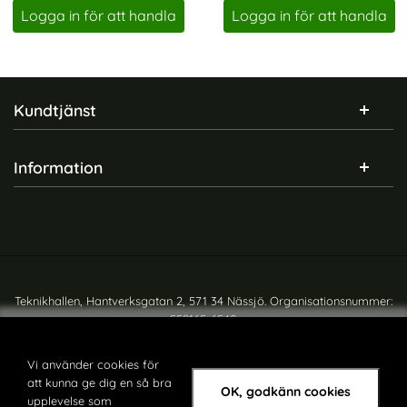
Logga in för att handla
Logga in för att handla
Sidfot Blandad info och länkar
Kundtjänst
Information
Teknikhallen, Hantverksgatan 2, 571 34 Nässjö. Organisationsnummer:
559165-6540
Copyright © teknikhallen.se
Vi använder cookies för
att kunna ge dig en så bra
OK, godkänn cookies
upplevelse som