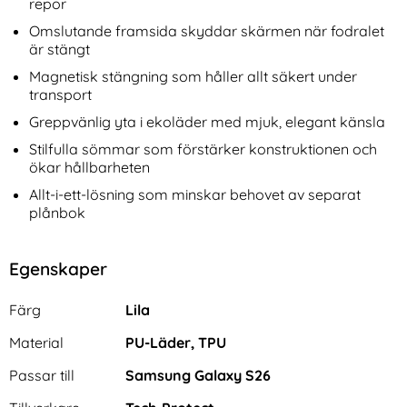
repor
Omslutande framsida skyddar skärmen när fodralet
är stängt
Magnetisk stängning som håller allt säkert under
transport
Greppvänlig yta i ekoläder med mjuk, elegant känsla
Stilfulla sömmar som förstärker konstruktionen och
ökar hållbarheten
Allt-i-ett-lösning som minskar behovet av separat
plånbok
Egenskaper
Egenskaper/attribut för denna produkt
Attribut
Värde
Färg
Lila
Material
PU-Läder, TPU
Passar till
Samsung Galaxy S26