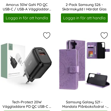
Amorus 30W GaN PD QC
2-Pack Samsung S26 -
USB-C / USB-A Väggladdare
Skärmskydd I Härdat Glas
Art. nr 243638
Art. nr 247119
Vit
Logga in för att handla
Logga in för att handla
Markera tech-Protect 20W Vägglad
Mar
Tech-Protect 20W
Samsung Galaxy S21 -
Väggladdare PD QC USB-C /
Mandala Plånboksfodral -
Art. nr 208341
Art. nr 14038
USB-A Svart
Lila