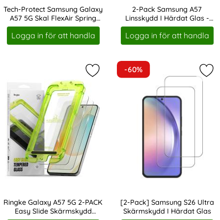
Tech-Protect Samsung Galaxy
2-Pack Samsung A57
A57 5G Skal FlexAir Spring
Linsskydd I Härdat Glas -
Art. nr 246874
Art. nr 247476
Flowers
Svart
Logga in för att handla
Logga in för att handla
-60%
Markera ringke Galaxy A57 5G 2-P
Mar
Ringke Galaxy A57 5G 2-PACK
[2-Pack] Samsung S26 Ultra
Easy Slide Skärmskydd
Skärmskydd I Härdat Glas
Art. nr 247012
Art. nr 247128
Härdat Glas