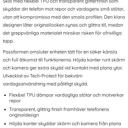
Skal med flexibel TPU och transparent glitterfinish som
skyddar din telefon mot repor och vardagens små stötar,
utan att kompromissa med den smala profilen. Den klara
designen låter originallooken synas och glittra till, medan
det greppvänliga materialet minskar risken för ofrivilliga
tapp.
Samsung Galaxy S26
Ringke Galaxy S26 Plus 2-
Passformen omsluter enheten tätt för en säker känsla
Transparent TPU Skal
PACK Easy Slide Skärmskydd
Art. nr 247142
Art. nr 246967
Härdat Glas
och full åtkomst till funktionerna. Höjda kanter runt skärm
rea pris
rea pris
69 kr
136 kr
tidigare pris
tidigare pris
69 kr
136 kr
l TPU Transparent
Samsung Galaxy S26 Transparent TPU Skal
Ringke Galaxy S26 Plus 2-PACK Easy
Köp
Samsun
Köp
och kamera ger extra skydd vid kontakt med plana ytor.
I lager
I lager
Tillgänglighet:
Tillgänglighet:
Utvecklat av Tech-Protect för bekväm
vardagsanvändning med pålitligt skydd.
Flexibel TPU dämpar vardagliga stötar och motverkar
repor
Transparent, glittrig finish framhäver telefonens
originaldesign
Höjda kanter skyddar skärm och kamera från plana