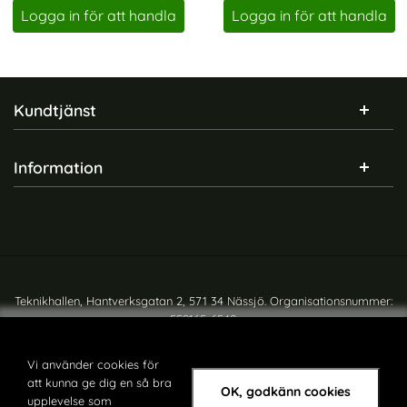
Logga in för att handla
Logga in för att handla
Sidfot Blandad info och länkar
Kundtjänst
Information
Teknikhallen, Hantverksgatan 2, 571 34 Nässjö. Organisationsnummer:
559165-6540
Copyright © teknikhallen.se
Vi använder cookies för
att kunna ge dig en så bra
OK, godkänn cookies
upplevelse som