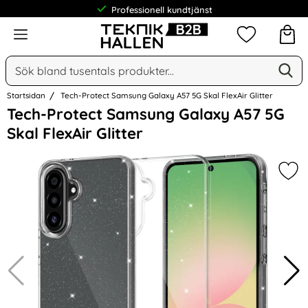
Professionell kundtjänst
Meny
Mina favorit
Sök
Ge
Sök på Narse Group AB
Startsidan
Tech-Protect Samsung Galaxy A57 5G Skal FlexAir Glitter
Hoppa
Tech-Protect Samsung Galaxy A57 5G
över
Skal FlexAir Glitter
Bilder
Mark