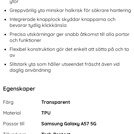
ytor
Greppvänlig yta minskar halkrisk för säkrare hantering
Integrerade knapplock skyddar knapparna och
bevarar tydlig klickkänsla
Precisa utskärningar ger snabb åtkomst till alla portar
och funktioner
Flexibel konstruktion gör det enkelt att sätta på och ta
av
Slitstark yta som håller utseendet fräscht även vid
daglig användning
Egenskaper
Egenskaper/attribut för denna produkt
Attribut
Värde
Färg
Transparent
Material
TPU
Passar till
Samsung Galaxy A57 5G