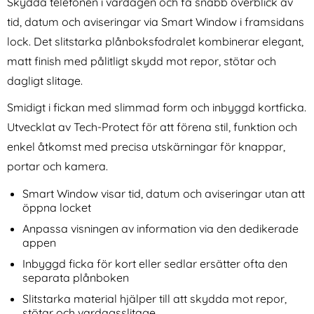
Skydda telefonen i vardagen och få snabb överblick av
tid, datum och aviseringar via Smart Window i framsidans
lock. Det slitstarka plånboksfodralet kombinerar elegant,
matt finish med pålitligt skydd mot repor, stötar och
dagligt slitage.
Smidigt i fickan med slimmad form och inbyggd kortficka.
Spigen Galaxy S25 Ultra 2-
Huawei Watch GT 6 46 mm
Utvecklat av Tech-Protect för att förena stil, funktion och
PACK Skärmskydd GLAS.tR
Armband Rostfritt Stål Grå
Art. nr 238242
Art. nr 243311
"Ez Fit" (Privacy)
enkel åtkomst med precisa utskärningar för knappar,
rea pris
rea pris
224 kr
311 kr
tidigare pris
tidigare pris
224 kr
311 kr
ydd I Härdat Glas
xy S25 Ultra 2-PACK Skärmskydd GLAS.tR "Ez Fit" (Priva
Köp
Huawei Watch GT 6 46 mm Armb
Köp
portar och kamera.
I lager
I lager
Tillgänglighet:
Tillgänglighet:
Smart Window visar tid, datum och aviseringar utan att
öppna locket
Anpassa visningen av information via den dedikerade
appen
Inbyggd ficka för kort eller sedlar ersätter ofta den
separata plånboken
Slitstarka material hjälper till att skydda mot repor,
stötar och vardagsslitage