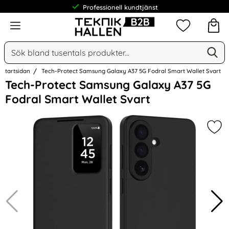
Professionell kundtjänst
Meny
Mina favorit
Sök
Ge
Sök på Narse Group AB
Startsidan
Tech-Protect Samsung Galaxy A37 5G Fodral Smart Wallet Svart
Hoppa
Tech-Protect Samsung Galaxy A37 5G
över
Fodral Smart Wallet Svart
Bilder
Mar