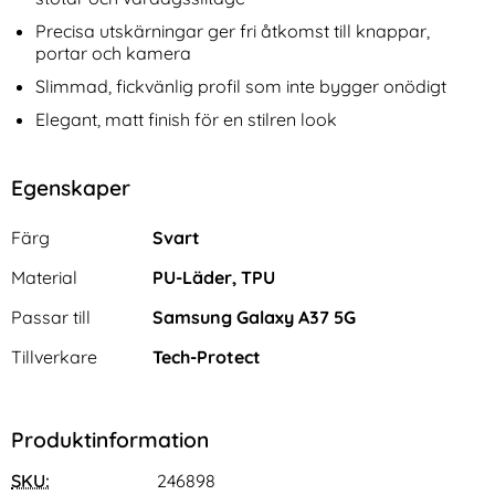
Precisa utskärningar ger fri åtkomst till knappar,
portar och kamera
Slimmad, fickvänlig profil som inte bygger onödigt
Elegant, matt finish för en stilren look
Egenskaper
Egenskaper/attribut för denna produkt
Attribut
Värde
Färg
Svart
Material
PU-Läder, TPU
Passar till
Samsung Galaxy A37 5G
Tillverkare
Tech-Protect
Produktinformation
SKU:
246898