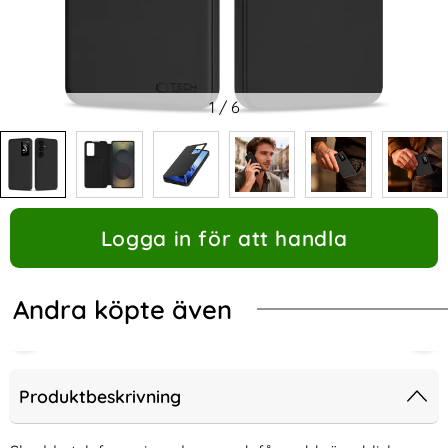
1
/
6
Logga in för att handla
Andra köpte även
Produktbeskrivning