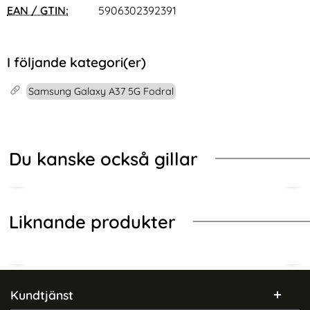
EAN / GTIN:
5906302392391
I följande kategori(er)
Samsung Galaxy A37 5G Fodral
Du kanske också gillar
Liknande produkter
Sidfot Blandad info och länkar
Kundtjänst