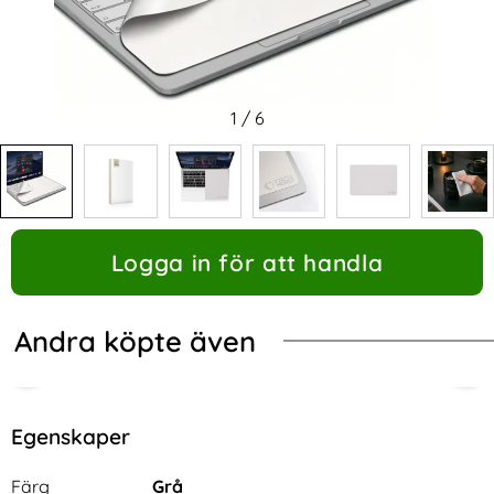
1
/
6
Logga in för att handla
Andra köpte även
Egenskaper
Egenskaper/attribut för denna produkt
Attribut
Värde
Färg
Grå