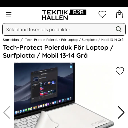
Omfattande & växande sortiment
Meny
Mina favorit
Sök
Ge
Sök på Narse Group AB
Startsidan
Tech-Protect Polerduk För Laptop / Surfplatta / Mobil 13-14 Grå
Hoppa
Tech-Protect Polerduk För Laptop /
över
Surfplatta / Mobil 13-14 Grå
Bilder
Mark