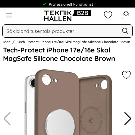
Professionell kundtjänst
Meny
Mina favorit
Sök
Ge
Sök på Narse Group AB
rtsidan
Tech-Protect iPhone 17e/16e Skal MagSafe Silicone Chocolate Brown
Hoppa
Tech-Protect iPhone 17e/16e Skal
över
MagSafe Silicone Chocolate Brown
Bilder
Mar