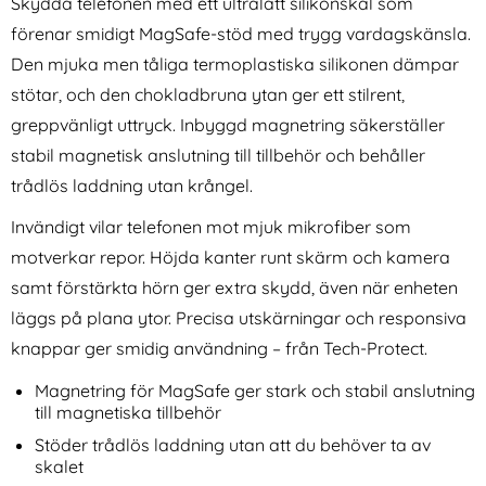
Skydda telefonen med ett ultralätt silikonskal som
förenar smidigt MagSafe-stöd med trygg vardagskänsla.
Den mjuka men tåliga termoplastiska silikonen dämpar
stötar, och den chokladbruna ytan ger ett stilrent,
greppvänligt uttryck. Inbyggd magnetring säkerställer
stabil magnetisk anslutning till tillbehör och behåller
iPad 10.2 2019/2020/2021
Amorus 30W GaN PD QC
trådlös laddning utan krångel.
Fodral Tri-Fold Röd
USB-C / USB-A Väggladdare
Art. nr 1187
Art. nr 243638
Vit
Invändigt vilar telefonen mot mjuk mikrofiber som
rea pris
rea pris
136 kr
174 kr
tidigare pris
tidigare pris
136 kr
174 kr
likon Pacific Blue
iPad 10.2 2019/2020/2021 Fodral Tri-Fold Röd
Köp
Amorus 30W GaN PD QC USB-C /
Köp
motverkar repor. Höjda kanter runt skärm och kamera
I lager
I lager
Tillgänglighet:
Tillgänglighet:
samt förstärkta hörn ger extra skydd, även när enheten
läggs på plana ytor. Precisa utskärningar och responsiva
knappar ger smidig användning – från Tech-Protect.
Magnetring för MagSafe ger stark och stabil anslutning
till magnetiska tillbehör
Stöder trådlös laddning utan att du behöver ta av
skalet