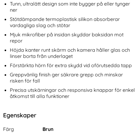
Tunn, ultralätt design som inte bygger på eller tynger
ner
Stötdämpande termoplastisk silikon absorberar
vardagliga slag och stötar
Mjuk mikrofiber på insidan skyddar baksidan mot
repor
Höjda kanter runt skärm och kamera håller glas och
linser borta från underlaget
Förstärkta hörn för extra skydd vid oförutsedda tapp
Greppvänlig finish ger säkrare grepp och minskar
risken för fall
Precisa utskärningar och responsiva knappar för enkel
åtkomst till alla funktioner
Egenskaper
Egenskaper/attribut för denna produkt
Attribut
Värde
Färg
Brun