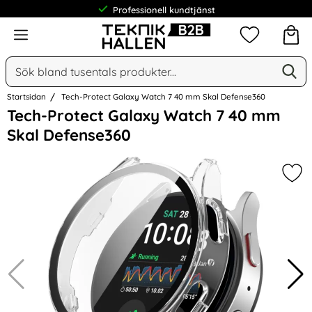
Professionell kundtjänst
Meny
Mina favorit
Sök
Ge
Sök på Narse Group AB
Startsidan
Tech-Protect Galaxy Watch 7 40 mm Skal Defense360
Hoppa
Tech-Protect Galaxy Watch 7 40 mm
över
Skal Defense360
Bilder
Mar