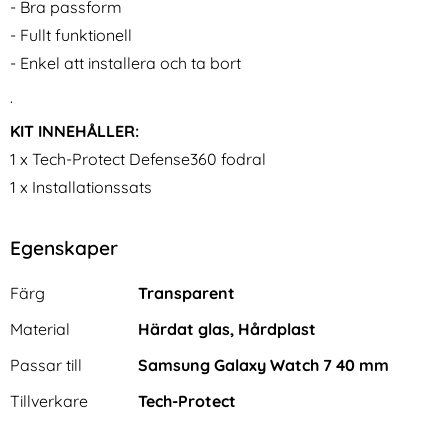
- Bra passform
- Fullt funktionell
- Enkel att installera och ta bort
.
KIT INNEHÅLLER:
1 x Tech-Protect Defense360 fodral
1 x Installationssats
Egenskaper
Egenskaper/attribut för denna produkt
Attribut
Värde
Färg
Transparent
Material
Härdat glas, Hårdplast
Passar till
Samsung Galaxy Watch 7 40 mm
Tillverkare
Tech-Protect