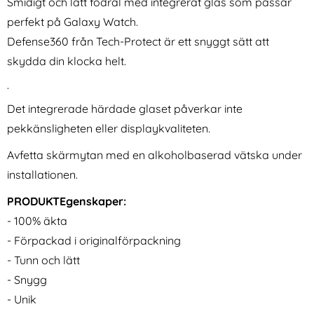
Smidigt och lätt fodral med integrerat glas som passar
perfekt på Galaxy Watch.
Defense360 från Tech-Protect är ett snyggt sätt att
skydda din klocka helt.
.
Det integrerade härdade glaset påverkar inte
Galaxy Watch Ultra (2025) /
Samsung Galaxy Watch 8
pekkänsligheten eller displaykvaliteten.
47 mm Armband Rostfritt Stål
46/44/40 mm Armband
Art. nr 230169
Art. nr 240086
Guld
Metall Silver
rea pris
rea pris
161 kr
286 kr
tidigare pris
tidigare pris
Avfetta skärmytan med en alkoholbaserad vätska under
161 kr
286 kr
karmband Rostfritt Stål Rosa
Watch Ultra (2025) / 47 mm Armband Rostfritt Stål Guld
Samsung Galaxy Watch 8 46/44/40
Köp
Köp
H
I lager
I lager
Tillgänglighet:
Tillgänglighet:
installationen.
PRODUKTEgenskaper:
- 100% äkta
- Förpackad i originalförpackning
- Tunn och lätt
- Snygg
- Unik