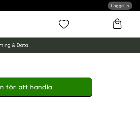
Logga in
omför sökning
Mina favoriter
ming & Data
n för att handla
Skal MagSafe MagPeak Matt Svart som favorit