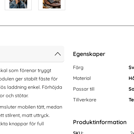
Egenskaper
Egenskaper/attribut för de
Attribut
Värde
Färg
Sv
kal som förenar tryggt
Material
Hå
len ger stabilt fäste för
lös laddning enkel. Förhöjda
Passar till
Sa
r och stötar.
Tillverkare
Te
omsluter mobilen tätt, medan
stilrent, matt uttryck.
xy S26 Plus Fodral
KHAZNEH Samsung Galaxy S26 Ultra
Produktinformation
llet Lila
Fodral Äkta Läder Grön
ckta knappar för full
Art. nr 243903
.
rea pris
236 kr
tidigare pris
236 kr
SKU:
2