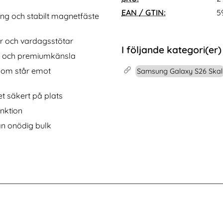
 Fit" Svart
 Galaxy S26 Plus Fodral Smart Wallet Lila
Köp
KHAZNEH Samsung Galaxy S26 Ultr
Köp
I lager
Tillgänglighet:
EAN / GTIN:
5
g och stabilt magnetfäste
r och vardagsstötar
I följande kategori(er)
et och premiumkänsla
som står emot
Samsung Galaxy S26 Skal
t säkert på plats
unktion
tan onödig bulk