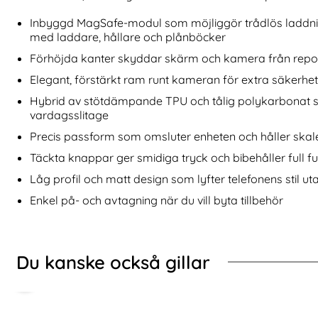
 Smart Wallet Mulberry
pigen Galaxy S26 2-PACK Linsskydd Optik Pro GLAS.tR "Ez
Köp
Tech-Protect
I lager
I lager
Tillgänglighet:
Tillgänglighet:
Inbyggd MagSafe-modul som möjliggör trådlös laddnin
med laddare, hållare och plånböcker
Förhöjda kanter skyddar skärm och kamera från repo
Elegant, förstärkt ram runt kameran för extra säkerh
Hybrid av stötdämpande TPU och tålig polykarbonat 
vardagsslitage
Precis passform som omsluter enheten och håller skale
Täckta knappar ger smidiga tryck och bibehåller full f
Låg profil och matt design som lyfter telefonens stil u
Enkel på- och avtagning när du vill byta tillbehör
Du kanske också gillar