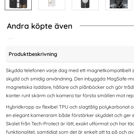
Andra köpte även
Produktbeskrivning
Skydda telefonen varje dag med ett magnetkompatibelt s
skydd och smidig användning. Den inbyggda MagSafe-modu
magnetiska laddare, hållare och plånböcker och gör tråd
kanter runt skärm och kamera tar första smällen mot repo
Hybridkropp av flexibel TPU och slagtålig polykarbonat 
en elegant kameraram både förstärker skyddet och ger ett 
Spigen Galaxy S26 2-PACK Linsskydd
Tech-Protect Gala
Optik Pro GLAS.tR "Ez Fit" Svart
Smart Wa
Skalet från Tech-Protect är lätt, exakt utformat och har tä
Art. nr 247048
Art. nr 246840
funktionalitet, samtidigt som det är enkelt att ta på och av
rea pris
rea pris
186 kr
174 kr
tidigare pris
tidigare pris
186 kr
174 kr