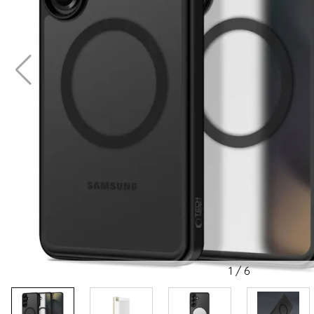
1
/
6