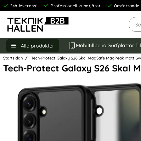
24h leverans*
Professionell kundtjänst
Omfattande 
Sök
Mobiltillbehör
Surfplattor Ti
Alla produkter
Startsidan
Tech-Protect Galaxy S26 Skal MagSafe MagPeak Matt Sv
Tech-Protect Galaxy S26 Skal
Hoppa
över
Bilder