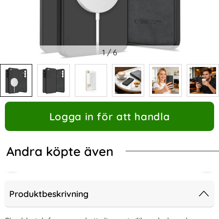
1
/
6
Logga in för att handla
Andra köpte även
Produktbeskrivning