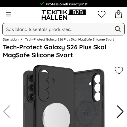
Professionell kundtjänst
Meny
Mina favorit
Sök
Ge
Sök på Narse Group AB
Startsidan
Tech-Protect Galaxy S26 Plus Skal MagSafe Silicone Svart
Hoppa
Tech-Protect Galaxy S26 Plus Skal
över
MagSafe Silicone Svart
Bilder
Mark