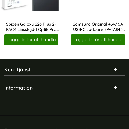
Spigen Galaxy S26 Plus 2-
Samsung Original 45W 5A
PACK Linsskydd Optik Pro
USB-C Laddare EP-TA845
Art. nr 247071
Art. nr 216659
GLAS.tR "Ez Fit"
Svart
Logga in för att handla
Logga in för att handla
Sidfot Blandad info och länkar
Kundtjänst
Information