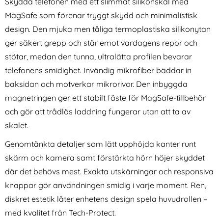
Skydda telefonen med ett slimmat silikonskal med
MagSafe som förenar tryggt skydd och minimalistisk
design. Den mjuka men tåliga termoplastiska silikonytan
ger säkert grepp och står emot vardagens repor och
stötar, medan den tunna, ultralätta profilen bevarar
telefonens smidighet. Invändig mikrofiber bäddar in
Ringke Galaxy S26 2-PACK
Spigen Galaxy S25 Ultra 2-
baksidan och motverkar mikrorivor. Den inbyggda
Easy Slide Skärmskydd
PACK Skärmskydd GLAS.tR
magnetringen ger ett stabilt fäste för MagSafe-tillbehör
Art. nr 246979
Art. nr 238242
Härdat Glas
"Ez Fit" (Privacy)
rea pris
rea pris
136 kr
224 kr
tidigare pris
tidigare pris
136 kr
224 kr
och gör att trådlös laddning fungerar utan att ta av
um Äkta Läder Brun
Galaxy S26 2-PACK Easy Slide Skärmskydd Härdat Glas
Spigen Galaxy S25 Ultra 2-PACK Skärms
Köp
Köp
I lager
I lager
Tillgänglighet:
Tillgänglighet:
skalet.
Genomtänkta detaljer som lätt upphöjda kanter runt
skärm och kamera samt förstärkta hörn höjer skyddet
där det behövs mest. Exakta utskärningar och responsiva
knappar gör användningen smidig i varje moment. Ren,
diskret estetik låter enhetens design spela huvudrollen –
med kvalitet från Tech-Protect.