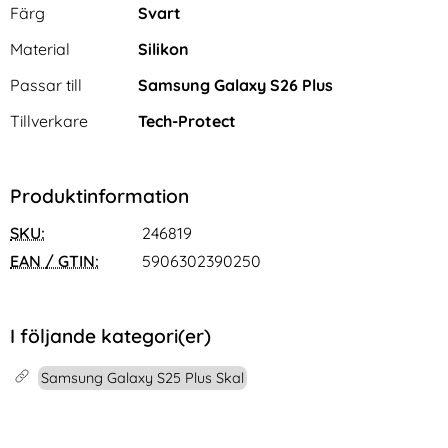
Egenskaper/attribut för denna produkt
Attribut
Värde
Färg
Svart
Material
Silikon
Passar till
Samsung Galaxy S26 Plus
Tillverkare
Tech-Protect
Produktinformation
SKU:
246819
EAN / GTIN:
5906302390250
I följande kategori(er)
Samsung Galaxy S25 Plus Skal