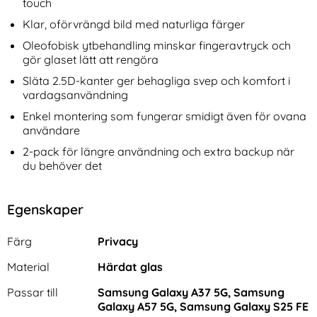
touch
Klar, oförvrängd bild med naturliga färger
Oleofobisk ytbehandling minskar fingeravtryck och
gör glaset lätt att rengöra
Släta 2.5D-kanter ger behagliga svep och komfort i
vardagsanvändning
Enkel montering som fungerar smidigt även för ovana
användare
2-pack för längre användning och extra backup när
du behöver det
Egenskaper
Egenskaper/attribut för denna produkt
Attribut
Värde
Färg
Privacy
Material
Härdat glas
Passar till
Samsung Galaxy A37 5G, Samsung
Galaxy A57 5G, Samsung Galaxy S25 FE