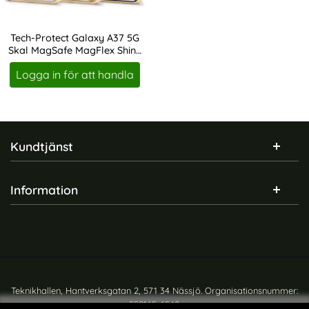
Tech-Protect Galaxy A37 5G
Skal MagSafe MagFlex Shiny
Art. nr 246893
Gold
Logga in för att handla
Sidfot Blandad info och länkar
Kundtjänst
Information
Teknikhallen, Hantverksgatan 2, 571 34 Nässjö. Organisationsnummer:
559165-6540