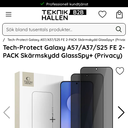
Professionell kundtjänst
Meny
Mina favorit
Sök
Ge
Sök på Narse Group AB
n
Tech-Protect Galaxy A57/A37/S25 FE 2-PACK Skärmskydd GlassSpy+ (Privacy
Hoppa
Tech-Protect Galaxy A57/A37/S25 FE 2-
över
PACK Skärmskydd GlassSpy+ (Privacy)
Bilder
Mar