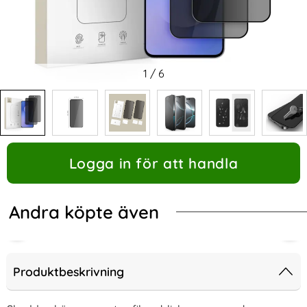
1
/
6
Logga in för att handla
Andra köpte även
Produktbeskrivning