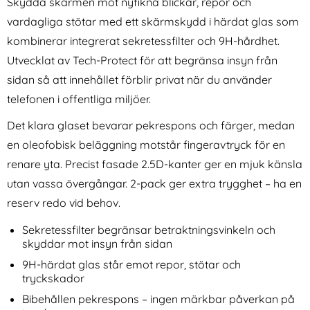
Skydda skärmen mot nyfikna blickar, repor och
vardagliga stötar med ett skärmskydd i härdat glas som
kombinerar integrerat sekretessfilter och 9H-hårdhet.
Utvecklat av Tech-Protect för att begränsa insyn från
sidan så att innehållet förblir privat när du använder
telefonen i offentliga miljöer.
Samsung Galaxy S26 Ultra
2-Pack Samsung A17
Det klara glaset bevarar pekrespons och färger, medan
Fodral Rhombus Läder
Linsskydd I Härdat Glas -
Art. nr 243970
Art. nr 245541
Blommor Vit
Svart
en oleofobisk beläggning motstår fingeravtryck för en
rea pris
rea pris
124 kr
111 kr
tidigare pris
tidigare pris
124 kr
111 kr
e Classic Hybrid Frosted Black
 Galaxy S26 Ultra Fodral Rhombus Läder Blommor Vit
Köp
2-Pack Samsung A17 Linsskydd
Tech-Protect
Köp
renare yta. Precist fasade 2.5D-kanter ger en mjuk känsla
I lager
I lager
Tillgänglighet:
Tillgänglighet:
utan vassa övergångar. 2-pack ger extra trygghet – ha en
reserv redo vid behov.
Sekretessfilter begränsar betraktningsvinkeln och
skyddar mot insyn från sidan
9H-härdat glas står emot repor, stötar och
tryckskador
Bibehållen pekrespons – ingen märkbar påverkan på