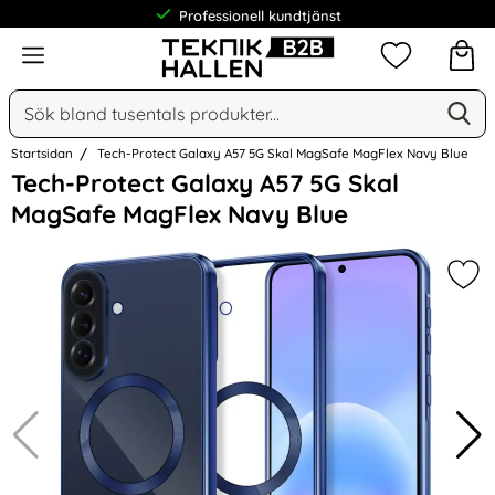
Professionell kundtjänst
Meny
Mina favorit
Sök
Ge
Sök på Narse Group AB
Startsidan
Tech-Protect Galaxy A57 5G Skal MagSafe MagFlex Navy Blue
Hoppa
Tech-Protect Galaxy A57 5G Skal
över
MagSafe MagFlex Navy Blue
Bilder
Mar