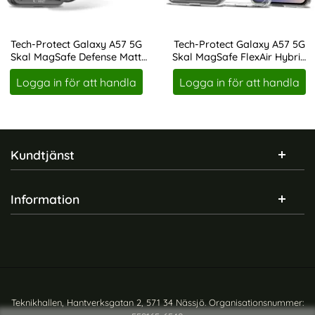
Tech-Protect Galaxy A57 5G
Tech-Protect Galaxy A57 5G
Skal MagSafe Defense Matt
Skal MagSafe FlexAir Hybrid
Art. nr 246869
Art. nr 246873
Svart
Transparent
Logga in för att handla
Logga in för att handla
Sidfot Blandad info och länkar
Kundtjänst
Information
Teknikhallen, Hantverksgatan 2, 571 34 Nässjö. Organisationsnummer: