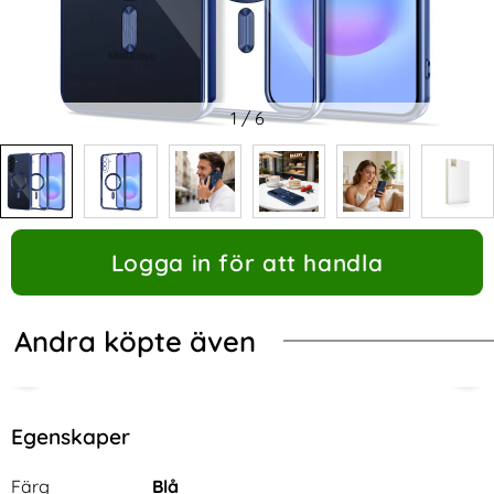
1
/
6
Logga in för att handla
Andra köpte även
-53%
Egenskaper
Egenskaper/attribut för denna produkt
Attribut
Värde
Färg
Blå