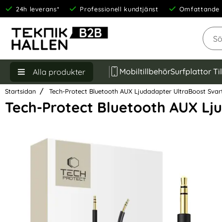
24h leverans*
Professionell kundtjänst
Omfattande 
Sök
Mobiltillbehör
Surfplattor Ti
Alla produkter
Startsidan
Tech-Protect Bluetooth AUX Ljudadapter UltraBoost Svar
Tech-Protect Bluetooth AUX Lj
Hoppa
över
Bilder