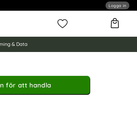
Logga in
omför sökning
Mina favoriter
ming & Data
n för att handla
X Ljudadapter UltraBoost Svart som favorit