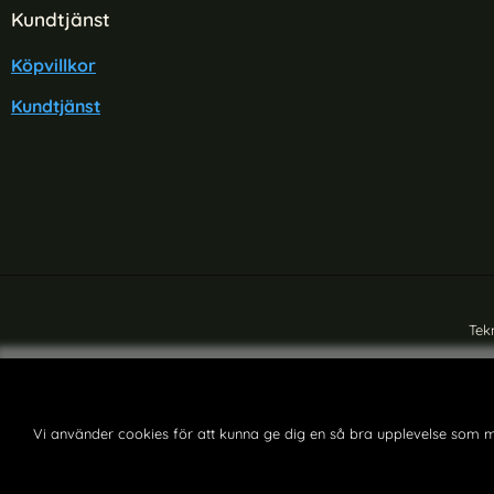
Sidfot Blandad info och länkar
Kundtjänst
Köpvillkor
Kundtjänst
Tek
Vi använder cookies för att kunna ge dig en så bra upplevelse som m