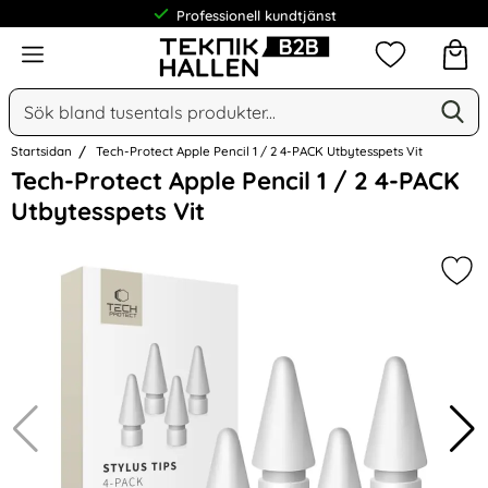
Professionell kundtjänst
Meny
Mina favorit
Sök
Ge
Sök på Narse Group AB
Startsidan
Tech-Protect Apple Pencil 1 / 2 4-PACK Utbytesspets Vit
Hoppa
Tech-Protect Apple Pencil 1 / 2 4-PACK
över
Utbytesspets Vit
Bilder
Mark