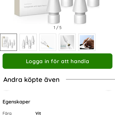
1
/
5
Logga in för att handla
Andra köpte även
Egenskaper
Egenskaper/attribut för denna produkt
Attribut
Värde
Färg
Vit