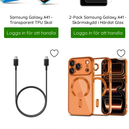
Samsung Galaxy A41 -
2-Pack Samsung Galaxy A41 -
Transparent TPU Skal
Skärmskydd i Härdat Glas
Art. nr 8511
Art. nr 8513
Logga in för att handla
Logga in för att handla
Markera samsung Original USB-C E
Mar