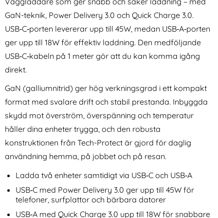
Väggladdare som ger snabb och säker laddning – med
GaN-teknik, Power Delivery 3.0 och Quick Charge 3.0.
USB‑C‑porten levererar upp till 45W, medan USB‑A‑porten
ger upp till 18W för effektiv laddning. Den medföljande
USB‑C‑kabeln på 1 meter gör att du kan komma igång
direkt.
DUX DUCIS Apple Watch
NILLKIN iPhone 16 Pro Skal
GaN (galliumnitrid) ger hög verkningsgrad i ett kompakt
42/44/45/46/49 mm
MagSafe Frosted Shield Pro
Art. nr 246299
Art. nr 234127
Armband Magnetic Strap
Blå
format med svalare drift och stabil prestanda. Inbyggda
rea pris
rea pris
169 kr
174 kr
tidigare pris
tidigare pris
169 kr
(Grön)
174 kr
vacy)
/2022 Skärmskydd 2-PACK
le Watch 42/44/45/46/49 mm Armband Magnetic Strap 
Köp
NILLKIN iPhone 16 Pro Skal MagS
Köp
iPad
skydd mot överström, överspänning och temperatur
I lager
I lager
Tillgänglighet:
Tillgänglighet:
håller dina enheter trygga, och den robusta
konstruktionen från Tech-Protect är gjord för daglig
användning hemma, på jobbet och på resan.
Ladda två enheter samtidigt via USB‑C och USB‑A
USB‑C med Power Delivery 3.0 ger upp till 45W för
telefoner, surfplattor och bärbara datorer
USB‑A med Quick Charge 3.0 upp till 18W för snabbare