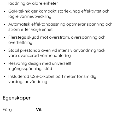
laddning av äldre enheter
GaN-teknik ger kompakt storlek, hög effektivitet och
lägre värmeutveckling
Automatisk effektanpassning optimerar spänning och
ström efter varje enhet
Flerstegs skydd mot överström, överspänning och
överhettning
Stabil prestanda även vid intensiv användning tack
vare avancerad värmehantering
Resvänlig design med universellt
ingångsspänningsstöd
Inkluderad USB‑C‑kabel på 1 meter för smidig
vardagsanvändning
Egenskaper
Egenskaper/attribut för denna produkt
Attribut
Värde
Färg
Vit