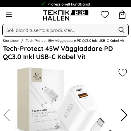
Professionell kundtjänst
Meny
Mina favorit
Sök
Ge
Sök på Narse Group AB
Startsidan
Tech-Protect 45W Väggladdare PD QC3.0 Inkl USB-C Kabel Vit
Hoppa
Tech-Protect 45W Väggladdare PD
över
QC3.0 Inkl USB-C Kabel Vit
Bilder
Mar