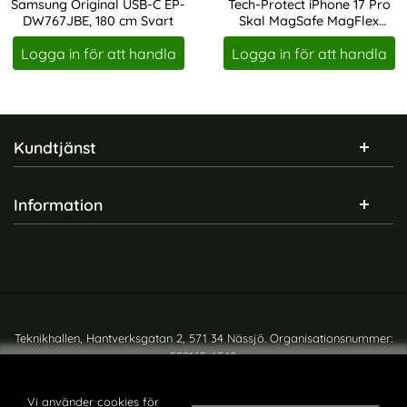
Samsung Original USB-C EP-
Tech-Protect iPhone 17 Pro
DW767JBE, 180 cm Svart
Skal MagSafe MagFlex
Art. nr 210763
Art. nr 245838
Cosmic Orange
Logga in för att handla
Logga in för att handla
Sidfot Blandad info och länkar
Kundtjänst
Information
Teknikhallen, Hantverksgatan 2, 571 34 Nässjö. Organisationsnummer:
559165-6540
Copyright © teknikhallen.se
Vi använder cookies för