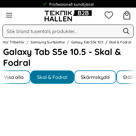
Professionell kundtjänst
Meny
Mina favorit
Sök
Ge
Sök på Narse Group AB
lattor Tillbehör
Samsung Surfplattor
Galaxy Tab S5e 10.5
Skal & Fodral
Galaxy Tab S5e 10.5 - Skal &
Fodral
Underkategorier
Hoppa
till
Visa alla
Skal & Fodral
Skärmskydd
Ställ
I Galaxy Tab S5e 10.5
produkter