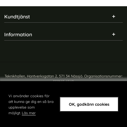
Sidfot Blandad info och länkar
Kundtjänst
Information
Teknikhallen, Hantverksgatan 2, 571 34 Nässjö. Organisationsnummer:
559165-6540
Copyright © teknikhallen.se
Vi använder cookies för
att kunna ge dig en så bra
OK, godkänn cookies
upplevelse som
möjligt.
Läs mer