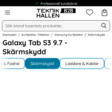
Professionell kundtjänst
Meny
Mina favorit
Sök
Ge
Sök på Narse Group AB
Startsidan
Surfplattor Tillbehör
Samsung Surfplattor
Skärmskydd
Galaxy Tab S3 9.7 -
Skärmskydd
Underkategorier
Hoppa
al & Fodral
till
Skärmskydd
Laddare & Kablar
S
7
produkter