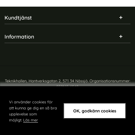
Sidfot Blandad info och länkar
Kundtjänst
Information
Teknikhallen, Hantverksgatan 2, 571 34 Nässjö. Organisationsnummer:
559165-6540
Copyright © teknikhallen.se
Vi använder cookies för
att kunna ge dig en så bra
OK, godkänn cookies
upplevelse som
möjligt.
Läs mer