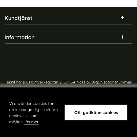
Sidfot Blandad info och länkar
Kundtjänst
Information
Teknikhallen, Hantverksgatan 2, 571 34 Nässjö. Organisationsnummer:
559165-6540
Copyright © teknikhallen.se
Vi använder cookies för
att kunna ge dig en så bra
OK, godkänn cookies
upplevelse som
möjligt.
Läs mer