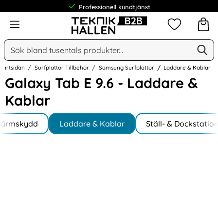
Professionell kundtjänst
Meny
Mina favorit
Sök
Ge
Sök på Narse Group AB
Startsidan
Surfplattor Tillbehör
Samsung Surfplattor
Laddare & Kablar
Galaxy Tab E 9.6 - Laddare &
Kablar
Underkategorier
Hoppa
kärmskydd
till
Laddare & Kablar
Ställ- & Dockstatio
produkter